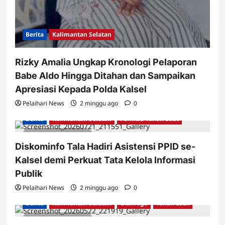
Berita
Kalimantan Selatan
Rizky Amalia Ungkap Kronologi Pelaporan
Babe Aldo Hingga Ditahan dan Sampaikan
Apresiasi Kepada Polda Kalsel
Pelaihari News
2 minggu ago
0
Berita
Kalimantan Selatan
Pemkab Tanah Laut
2 minutes read
Diskominfo Tala Hadiri Asistensi PPID se-
Kalsel demi Perkuat Tata Kelola Informasi
Publik
Pelaihari News
2 minggu ago
0
Berita
Kalimantan Selatan
Olahraga
Tanah Laut
2 minutes read