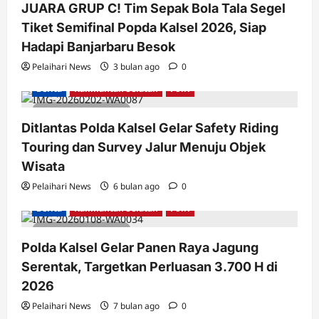
JUARA GRUP C! Tim Sepak Bola Tala Segel
Tiket Semifinal Popda Kalsel 2026, Siap
Hadapi Banjarbaru Besok
Pelaihari News
3 bulan ago
0
Berita
Kalimantan Selatan
Polri
2 minutes read
Ditlantas Polda Kalsel Gelar Safety Riding
Touring dan Survey Jalur Menuju Objek
Wisata
Pelaihari News
6 bulan ago
0
Berita
Kalimantan Selatan
Polri
2 minutes read
Polda Kalsel Gelar Panen Raya Jagung
Serentak, Targetkan Perluasan 3.700 H di
2026
Pelaihari News
7 bulan ago
0