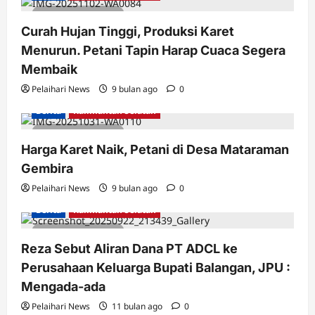
1 minute read
Curah Hujan Tinggi, Produksi Karet
Menurun. Petani Tapin Harap Cuaca Segera
Membaik
Pelaihari News
9 bulan ago
0
Berita
Kalimantan Selatan
1 minute read
Harga Karet Naik, Petani di Desa Mataraman
Gembira
Pelaihari News
9 bulan ago
0
Berita
Kalimantan Selatan
1 minute read
Reza Sebut Aliran Dana PT ADCL ke
Perusahaan Keluarga Bupati Balangan, JPU :
Mengada-ada
Pelaihari News
11 bulan ago
0