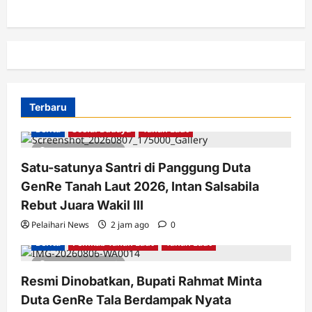
Terbaru
Berita
Sosial Budaya
Tanah Laut
2 minutes read
Satu-satunya Santri di Panggung Duta
GenRe Tanah Laut 2026, Intan Salsabila
Rebut Juara Wakil III
Pelaihari News
2 jam ago
0
Berita
Pemkab Tanah Laut
Tanah Laut
3 minutes read
Resmi Dinobatkan, Bupati Rahmat Minta
Duta GenRe Tala Berdampak Nyata