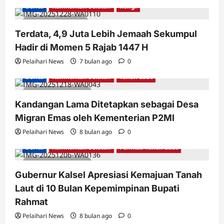
Berita
Kalimantan Selatan
Religi
1 minute read
Terdata, 4,9 Juta Lebih Jemaah Sekumpul
Hadir di Momen 5 Rajab 1447 H
Pelaihari News
7 bulan ago
0
Berita
Kalimantan Selatan
Tanah Laut
3 minutes read
Kandangan Lama Ditetapkan sebagai Desa
Migran Emas oleh Kementerian P2MI
Pelaihari News
8 bulan ago
0
Berita
Kalimantan Selatan
Pemkab Tanah Laut
2 minutes read
Gubernur Kalsel Apresiasi Kemajuan Tanah
Laut di 10 Bulan Kepemimpinan Bupati
Rahmat
Pelaihari News
8 bulan ago
0