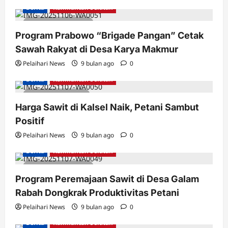
Berita
Kalimantan Selatan
2 minutes read
Program Prabowo “Brigade Pangan” Cetak
Sawah Rakyat di Desa Karya Makmur
Pelaihari News
9 bulan ago
0
Berita
Kalimantan Selatan
1 minute read
Harga Sawit di Kalsel Naik, Petani Sambut
Positif
Pelaihari News
9 bulan ago
0
Berita
Kalimantan Selatan
2 minutes read
Program Peremajaan Sawit di Desa Galam
Rabah Dongkrak Produktivitas Petani
Pelaihari News
9 bulan ago
0
Berita
Kalimantan Selatan