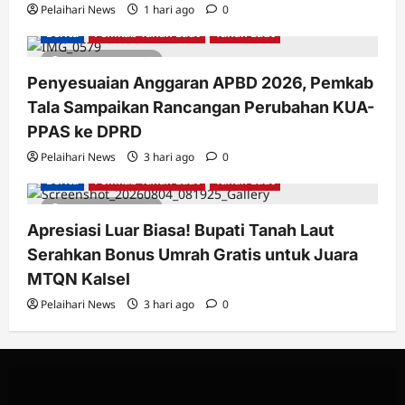
Pelaihari News
1 hari ago
0
Berita
Pemkab Tanah Laut
Tanah Laut
2 minutes read
Penyesuaian Anggaran APBD 2026, Pemkab
Tala Sampaikan Rancangan Perubahan KUA-
PPAS ke DPRD
Pelaihari News
3 hari ago
0
Berita
Pemkab Tanah Laut
Tanah Laut
2 minutes read
Apresiasi Luar Biasa! Bupati Tanah Laut
Serahkan Bonus Umrah Gratis untuk Juara
MTQN Kalsel
Pelaihari News
3 hari ago
0