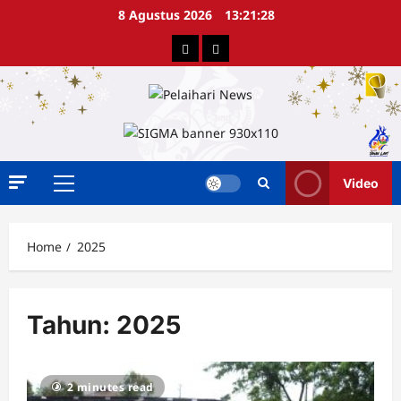
Skip
8 Agustus 2026
13:21:28
to
Berita
Advertorial
content
Video
Primary
Menu
Home
2025
Tahun:
2025
2 minutes read