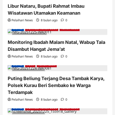
2 minutes read
Libur Nataru, Bupati Rahmat Imbau
Wisatawan Utamakan Keamanan
Pelaihari News
8 bulan ago
0
Berita
Pemkab Tanah Laut
Tanah Laut
2 minutes read
Monitoring Ibadah Malam Natal, Wabup Tala
Disambut Hangat Jema’at
Pelaihari News
8 bulan ago
0
Berita
Polri
Tanah Laut
1 minute read
Puting Beliung Terjang Desa Tambak Karya,
Polsek Kurau Beri Sembako ke Warga
Terdampak
Pelaihari News
8 bulan ago
0
Berita
Pemkab Tanah Laut
Tanah Laut