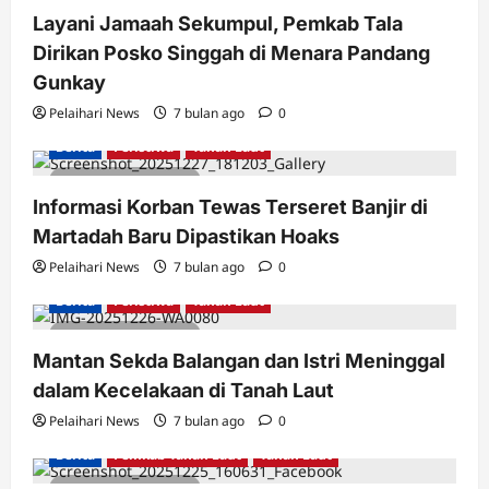
Layani Jamaah Sekumpul, Pemkab Tala
Dirikan Posko Singgah di Menara Pandang
Gunkay
Pelaihari News
7 bulan ago
0
Berita
Peristiwa
Tanah Laut
2 minutes read
Informasi Korban Tewas Terseret Banjir di
Martadah Baru Dipastikan Hoaks
Pelaihari News
7 bulan ago
0
Berita
Peristiwa
Tanah Laut
2 minutes read
Mantan Sekda Balangan dan Istri Meninggal
dalam Kecelakaan di Tanah Laut
Pelaihari News
7 bulan ago
0
Berita
Pemkab Tanah Laut
Tanah Laut