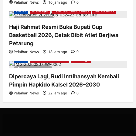
Pelaihari News
10 jam ago
0
Berita
Olahraga
Pemkab Tanah Laut
Tanah Laut
2 minutes read
Haji Rahmat Resmi Buka Bupati Cup
Basketball 2026, Cetak Bibit Atlet Berjiwa
Petarung
Pelaihari News
18 jam ago
0
Berita
Kalimantan Selatan
Olahraga
1 minute read
Dipercaya Lagi, Rudi Imtihansyah Kembali
Pimpin Hapkido Kalsel 2026–2030
Pelaihari News
22 jam ago
0