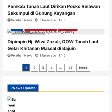
1 minute read
Pemkab Tanah Laut Dirikan Posko Relawan
Sekumpul di Gunung Kayangan
Pelaihari News
8 bulan ago
0
Berita
Pemkab Tanah Laut
Tanah Laut
2 minutes read
Dipimpin Hj. Wiwi Zazuli, GOW Tanah Laut
Gelar Khitanan Massal di Bajuin
Pelaihari News
8 bulan ago
0
Paginasi
1
2
3
4
…
47
Next
pos
PNews Update