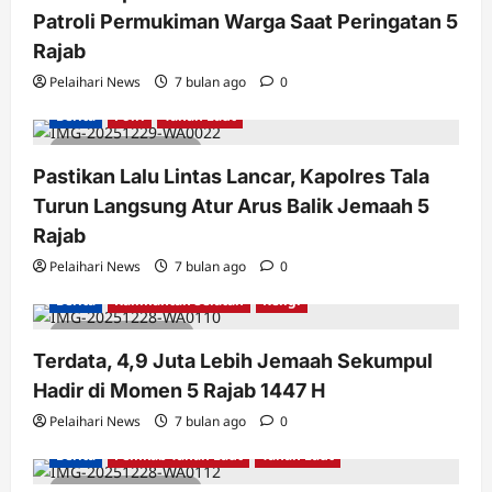
Patroli Permukiman Warga Saat Peringatan 5
Rajab
Pelaihari News
7 bulan ago
0
Berita
Polri
Tanah Laut
2 minutes read
Pastikan Lalu Lintas Lancar, Kapolres Tala
Turun Langsung Atur Arus Balik Jemaah 5
Rajab
Pelaihari News
7 bulan ago
0
Berita
Kalimantan Selatan
Religi
1 minute read
Terdata, 4,9 Juta Lebih Jemaah Sekumpul
Hadir di Momen 5 Rajab 1447 H
Pelaihari News
7 bulan ago
0
Berita
Pemkab Tanah Laut
Tanah Laut
2 minutes read