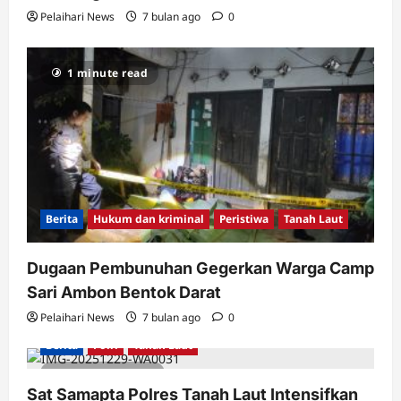
Pelaihari News
7 bulan ago
0
1 minute read
Berita
Hukum dan kriminal
Peristiwa
Tanah Laut
Dugaan Pembunuhan Gegerkan Warga Camp
Sari Ambon Bentok Darat
Pelaihari News
7 bulan ago
0
Berita
Polri
Tanah Laut
2 minutes read
Sat Samapta Polres Tanah Laut Intensifkan