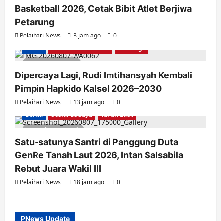
Basketball 2026, Cetak Bibit Atlet Berjiwa
Petarung
Pelaihari News
8 jam ago
0
Berita
Kalimantan Selatan
Olahraga
1 minute read
Dipercaya Lagi, Rudi Imtihansyah Kembali
Pimpin Hapkido Kalsel 2026–2030
Pelaihari News
13 jam ago
0
Berita
Sosial Budaya
Tanah Laut
2 minutes read
Satu-satunya Santri di Panggung Duta
GenRe Tanah Laut 2026, Intan Salsabila
Rebut Juara Wakil III
Pelaihari News
18 jam ago
0
PNews Update