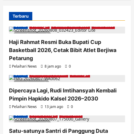
Terbaru
Berita
Olahraga
Pemkab Tanah Laut
Tanah Laut
2 minutes read
Haji Rahmat Resmi Buka Bupati Cup
Basketball 2026, Cetak Bibit Atlet Berjiwa
Petarung
Pelaihari News
8 jam ago
0
Berita
Kalimantan Selatan
Olahraga
1 minute read
Dipercaya Lagi, Rudi Imtihansyah Kembali
Pimpin Hapkido Kalsel 2026–2030
Pelaihari News
13 jam ago
0
Berita
Sosial Budaya
Tanah Laut
2 minutes read
Satu-satunya Santri di Panggung Duta