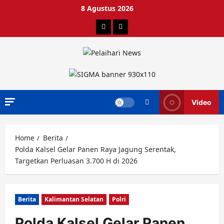
Skip
8 Agustus 2026
to
Berita
Advertorial
content
Video
Home
Berita
Polda Kalsel Gelar Panen Raya Jagung Serentak,
Targetkan Perluasan 3.700 H di 2026
Berita
Kalimantan Selatan
Polri
Polda Kalsel Gelar Panen