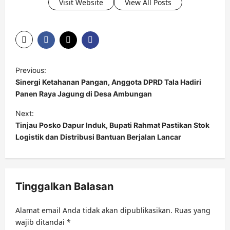
Visit Website
View All Posts
P
Previous:
o
Sinergi Ketahanan Pangan, Anggota DPRD Tala Hadiri
s
Panen Raya Jagung di Desa Ambungan
t
Next:
Tinjau Posko Dapur Induk, Bupati Rahmat Pastikan Stok
n
Logistik dan Distribusi Bantuan Berjalan Lancar
a
v
i
Tinggalkan Balasan
g
a
Alamat email Anda tidak akan dipublikasikan.
Ruas yang
t
wajib ditandai
*