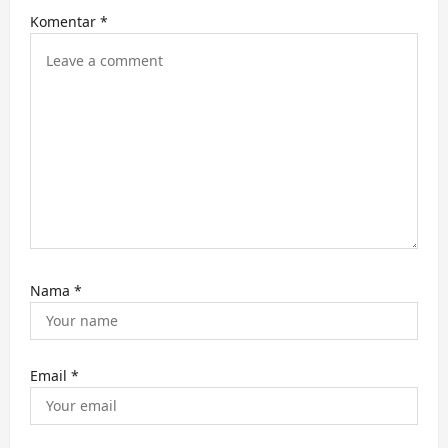
i
Komentar
*
o
n
Nama
*
Email
*