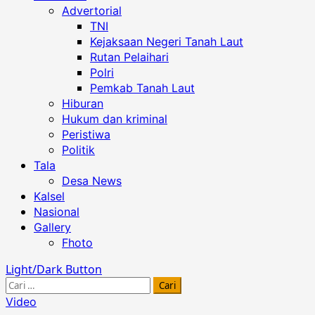
Advertorial
TNI
Kejaksaan Negeri Tanah Laut
Rutan Pelaihari
Polri
Pemkab Tanah Laut
Hiburan
Hukum dan kriminal
Peristiwa
Politik
Tala
Desa News
Kalsel
Nasional
Gallery
Fhoto
Light/Dark Button
Cari
untuk:
Video