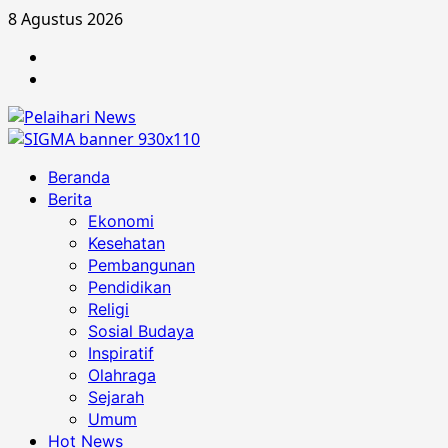
Skip
8 Agustus 2026
to
Berita
content
Advertorial
Primary
Beranda
Menu
Berita
Ekonomi
Kesehatan
Pembangunan
Pendidikan
Religi
Sosial Budaya
Inspiratif
Olahraga
Sejarah
Umum
Hot News