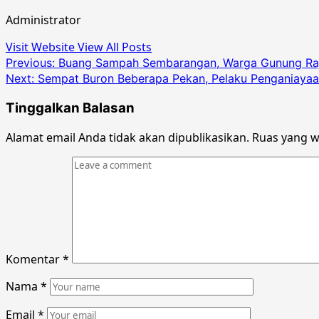
Administrator
Visit Website
View All Posts
Post
Previous:
Buang Sampah Sembarangan, Warga Gunung Raja
Next:
Sempat Buron Beberapa Pekan, Pelaku Penganiayaan B
navigation
Tinggalkan Balasan
Alamat email Anda tidak akan dipublikasikan.
Ruas yang w
Komentar
*
Nama
*
Email
*