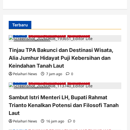
Terbaru
Berita
Pemkab Tanah Laut
Tanah Laut
2 minutes read
Tinjau TPA Bakunci dan Destinasi Wisata,
Alia Jumhur Hidayat Puji Kebersihan dan
Keindahan Tanah Laut
Pelaihari News
7 jam ago
0
Berita
Pemkab Tanah Laut
Tanah Laut
2 minutes read
Sambut Istri Menteri LH, Bupati Rahmat
Trianto Kenalkan Potensi dan Filosofi Tanah
Laut
Pelaihari News
16 jam ago
0
Berita
Olahraga
Pemkab Tanah Laut
Tanah Laut