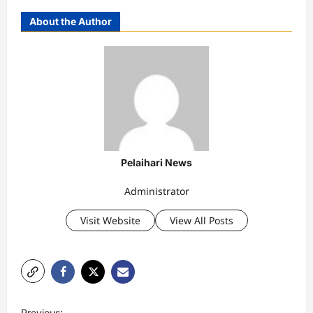
About the Author
Pelaihari News
Administrator
Visit Website
View All Posts
P
Previous: