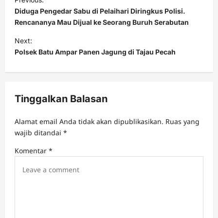
o
Diduga Pengedar Sabu di Pelaihari Diringkus Polisi.
s
Rencananya Mau Dijual ke Seorang Buruh Serabutan
t
Next:
Polsek Batu Ampar Panen Jagung di Tajau Pecah
n
a
v
Tinggalkan Balasan
i
g
Alamat email Anda tidak akan dipublikasikan.
Ruas yang
a
wajib ditandai
*
t
Komentar
*
i
o
n