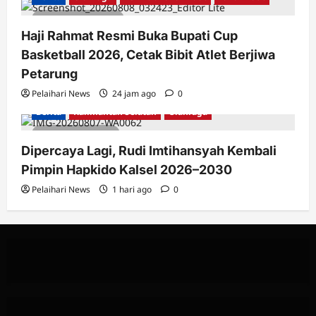
2 minutes read
Haji Rahmat Resmi Buka Bupati Cup
Basketball 2026, Cetak Bibit Atlet Berjiwa
Petarung
Pelaihari News
24 jam ago
0
Berita
Kalimantan Selatan
Olahraga
1 minute read
Dipercaya Lagi, Rudi Imtihansyah Kembali
Pimpin Hapkido Kalsel 2026–2030
Pelaihari News
1 hari ago
0