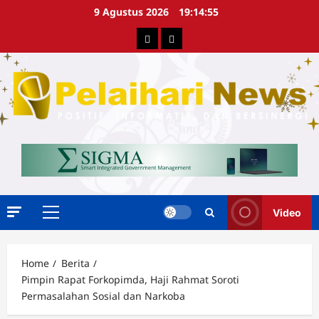
Skip
9 Agustus 2026
19:14:56
to
Berita
Advertorial
content
Video
Primary
Menu
Home
Berita
Pimpin Rapat Forkopimda, Haji Rahmat Soroti
Permasalahan Sosial dan Narkoba