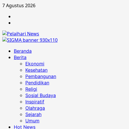
Skip
7 Agustus 2026
to
Berita
content
Advertorial
Primary
Beranda
Menu
Berita
Ekonomi
Kesehatan
Pembangunan
Pendidikan
Religi
Sosial Budaya
Inspiratif
Olahraga
Sejarah
Umum
Hot News