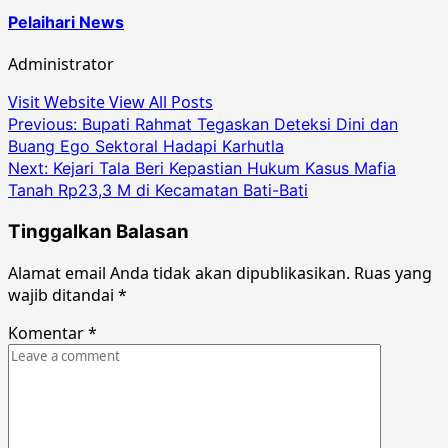
Pelaihari News
Administrator
Visit Website
View All Posts
Post
Previous:
Bupati Rahmat Tegaskan Deteksi Dini dan
Buang Ego Sektoral Hadapi Karhutla
navigation
Next:
Kejari Tala Beri Kepastian Hukum Kasus Mafia
Tanah Rp23,3 M di Kecamatan Bati-Bati
Tinggalkan Balasan
Alamat email Anda tidak akan dipublikasikan.
Ruas yang
wajib ditandai
*
Komentar
*