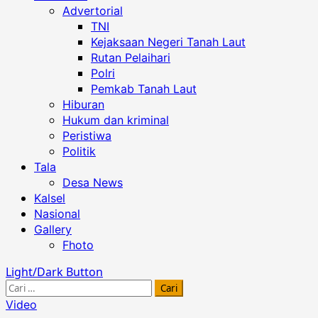
Advertorial
TNI
Kejaksaan Negeri Tanah Laut
Rutan Pelaihari
Polri
Pemkab Tanah Laut
Hiburan
Hukum dan kriminal
Peristiwa
Politik
Tala
Desa News
Kalsel
Nasional
Gallery
Fhoto
Light/Dark Button
Cari
untuk:
Video