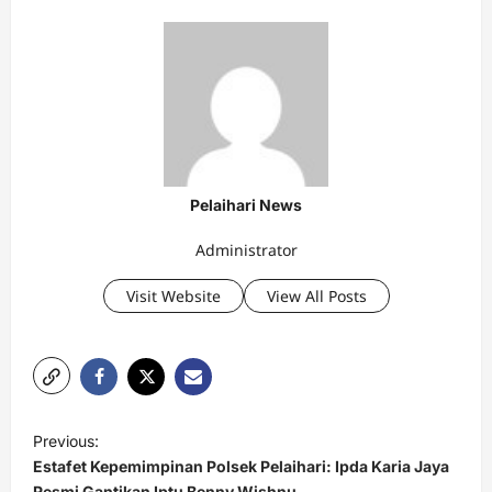
Pelaihari News
Administrator
Visit Website
View All Posts
P
Previous:
o
Estafet Kepemimpinan Polsek Pelaihari: Ipda Karia Jaya
Resmi Gantikan Iptu Benny Wishnu