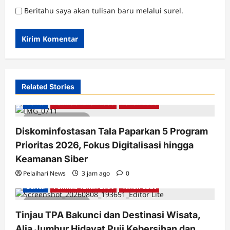
Beritahu saya akan tulisan baru melalui surel.
Related Stories
Berita
Pemkab Tanah Laut
Tanah Laut
2 minutes read
Diskominfostasan Tala Paparkan 5 Program
Prioritas 2026, Fokus Digitalisasi hingga
Keamanan Siber
Pelaihari News
3 jam ago
0
Berita
Pemkab Tanah Laut
Tanah Laut
2 minutes read
Tinjau TPA Bakunci dan Destinasi Wisata,
Alia Jumhur Hidayat Puji Kebersihan dan