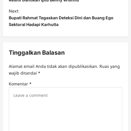
s
t
Next:
Bupati Rahmat Tegaskan Deteksi Dini dan Buang Ego
n
Sektoral Hadapi Karhutla
a
v
i
Tinggalkan Balasan
g
a
Alamat email Anda tidak akan dipublikasikan.
Ruas yang
t
wajib ditandai
*
i
Komentar
*
o
n