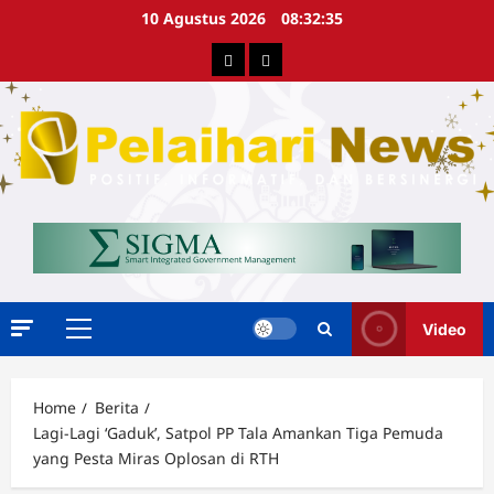
Skip
10 Agustus 2026
08:32:36
to
Berita
Advertorial
content
Video
Primary
Menu
Home
Berita
Lagi-Lagi ‘Gaduk’, Satpol PP Tala Amankan Tiga Pemuda
yang Pesta Miras Oplosan di RTH