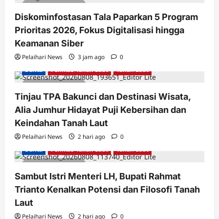
2 minutes read
Diskominfostasan Tala Paparkan 5 Program
Prioritas 2026, Fokus Digitalisasi hingga
Keamanan Siber
Pelaihari News
3 jam ago
0
Berita
Pemkab Tanah Laut
Tanah Laut
2 minutes read
Tinjau TPA Bakunci dan Destinasi Wisata,
Alia Jumhur Hidayat Puji Kebersihan dan
Keindahan Tanah Laut
Pelaihari News
2 hari ago
0
Berita
Pemkab Tanah Laut
Tanah Laut
2 minutes read
Sambut Istri Menteri LH, Bupati Rahmat
Trianto Kenalkan Potensi dan Filosofi Tanah
Laut
Pelaihari News
2 hari ago
0