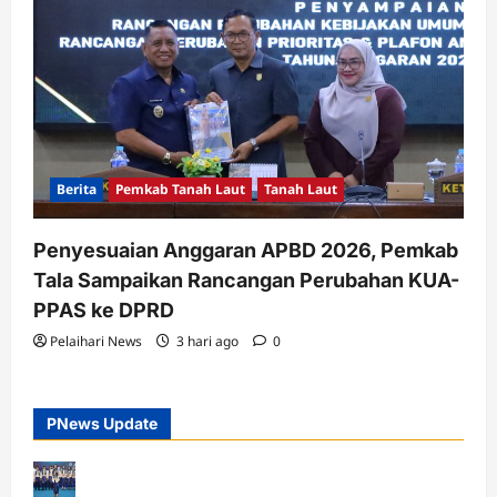
Berita
Pemkab Tanah Laut
Tanah Laut
Penyesuaian Anggaran APBD 2026, Pemkab
Tala Sampaikan Rancangan Perubahan KUA-
PPAS ke DPRD
Pelaihari News
3 hari ago
0
PNews Update