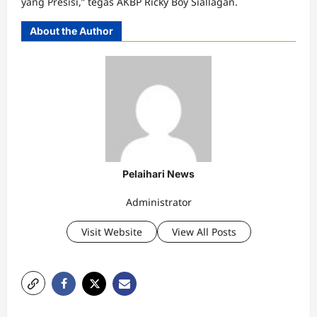
yang Presisi,” tegas AKBP Ricky Boy Siallagan.
About the Author
Pelaihari News
Administrator
Visit Website
View All Posts
P