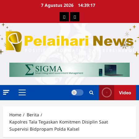
Skip
7 Agustus 2026
14:39:18
to
Berita
Advertorial
content
Video
Primary
Menu
Home
Berita
Kapolres Tala Tegaskan Komitmen Disiplin Saat
Supervisi Bidpropam Polda Kalsel