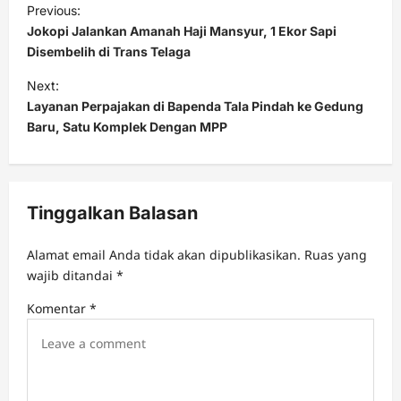
Previous:
o
Jokopi Jalankan Amanah Haji Mansyur, 1 Ekor Sapi
s
Disembelih di Trans Telaga
t
Next:
Layanan Perpajakan di Bapenda Tala Pindah ke Gedung
n
Baru, Satu Komplek Dengan MPP
a
v
i
Tinggalkan Balasan
g
a
Alamat email Anda tidak akan dipublikasikan.
Ruas yang
t
wajib ditandai
*
i
Komentar
*
o
n