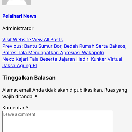
Pelaihari News
Administrator
Visit Website
View All Posts
Post
Previous:
Bantu Sumur Bor, Bedah Rumah Serta Baksos,
Polres Tala Mendapatkan Apresiasi Wakapolri
navigation
Next:
Kajari Tala Beserta Jajaran Hadiri Kunker Virtual
Jaksa Agung RI
Tinggalkan Balasan
Alamat email Anda tidak akan dipublikasikan.
Ruas yang
wajib ditandai
*
Komentar
*