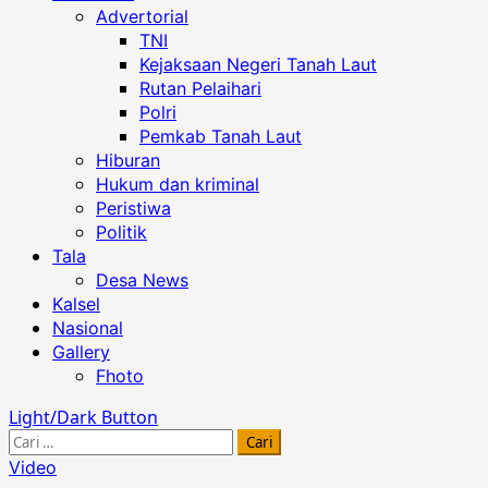
Advertorial
TNI
Kejaksaan Negeri Tanah Laut
Rutan Pelaihari
Polri
Pemkab Tanah Laut
Hiburan
Hukum dan kriminal
Peristiwa
Politik
Tala
Desa News
Kalsel
Nasional
Gallery
Fhoto
Light/Dark Button
Cari
untuk:
Video