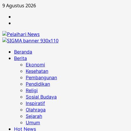
Skip
9 Agustus 2026
to
Berita
content
Advertorial
Primary
Beranda
Menu
Berita
Ekonomi
Kesehatan
Pembangunan
Pendidikan
Religi
Sosial Budaya
Inspiratif
Olahraga
Sejarah
Umum
Hot News