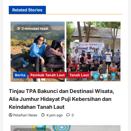
Related Stories
2 minutes read
Berita
Pemkab Tanah Laut
Tanah Laut
Tinjau TPA Bakunci dan Destinasi Wisata,
Alia Jumhur Hidayat Puji Kebersihan dan
Keindahan Tanah Laut
Pelaihari News
4 jam ago
0