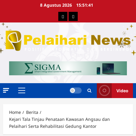
Skip
8 Agustus 2026
15:51:42
to
Berita
Advertorial
content
Video
Primary
Menu
Home
Berita
Kejari Tala Tinjau Penataan Kawasan Angsau dan
Pelaihari Serta Rehabilitasi Gedung Kantor