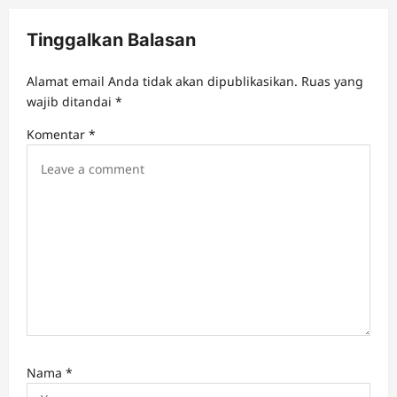
i
Tinggalkan Balasan
g
a
Alamat email Anda tidak akan dipublikasikan.
Ruas yang
t
wajib ditandai
*
i
Komentar
*
o
n
Nama
*