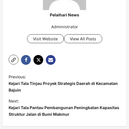
Pelaihari News
Administrator
Visit Website
View All Posts
P
Previous:
o
Kejari Tala Tinjau Proyek Strategis Daerah di Kecamatan
s
Bajuin
t
Next:
Kejari Tala Pantau Pembangunan Peningkatan Kapasitas
n
Struktur Jalan di Bumi Makmur
a
v