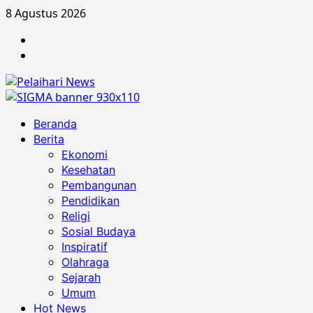
Skip
8 Agustus 2026
to
Berita
content
Advertorial
Primary
Beranda
Menu
Berita
Ekonomi
Kesehatan
Pembangunan
Pendidikan
Religi
Sosial Budaya
Inspiratif
Olahraga
Sejarah
Umum
Hot News