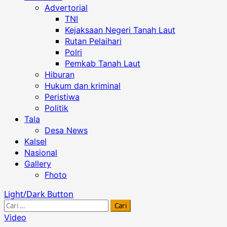
Advertorial
TNI
Kejaksaan Negeri Tanah Laut
Rutan Pelaihari
Polri
Pemkab Tanah Laut
Hiburan
Hukum dan kriminal
Peristiwa
Politik
Tala
Desa News
Kalsel
Nasional
Gallery
Fhoto
Light/Dark Button
Cari
untuk:
Video