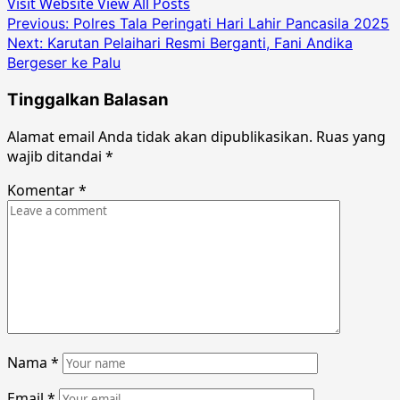
Visit Website
View All Posts
Post
Previous:
Polres Tala Peringati Hari Lahir Pancasila 2025
Next:
Karutan Pelaihari Resmi Berganti, Fani Andika
navigation
Bergeser ke Palu
Tinggalkan Balasan
Alamat email Anda tidak akan dipublikasikan.
Ruas yang
wajib ditandai
*
Komentar
*
Nama
*
Email
*