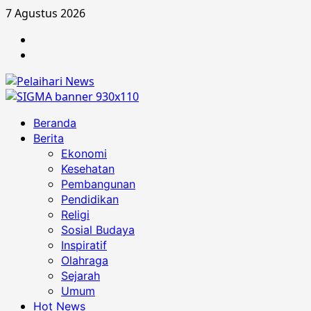
Skip
7 Agustus 2026
to
Berita
content
Advertorial
Primary
Beranda
Menu
Berita
Ekonomi
Kesehatan
Pembangunan
Pendidikan
Religi
Sosial Budaya
Inspiratif
Olahraga
Sejarah
Umum
Hot News