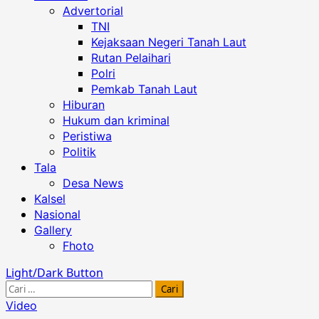
Advertorial
TNI
Kejaksaan Negeri Tanah Laut
Rutan Pelaihari
Polri
Pemkab Tanah Laut
Hiburan
Hukum dan kriminal
Peristiwa
Politik
Tala
Desa News
Kalsel
Nasional
Gallery
Fhoto
Light/Dark Button
Cari
untuk:
Video