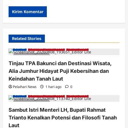
Related Stories
Berita
Pemkab Tanah Laut
Tanah Laut
2 minutes read
Tinjau TPA Bakunci dan Destinasi Wisata,
Alia Jumhur Hidayat Puji Kebersihan dan
Keindahan Tanah Laut
Pelaihari News
1 hari ago
0
Berita
Pemkab Tanah Laut
Tanah Laut
2 minutes read
Sambut Istri Menteri LH, Bupati Rahmat
Trianto Kenalkan Potensi dan Filosofi Tanah
Laut