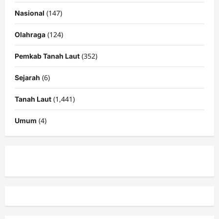
(147)
Nasional
(124)
Olahraga
(352)
Pemkab Tanah Laut
(6)
Sejarah
(1,441)
Tanah Laut
(4)
Umum