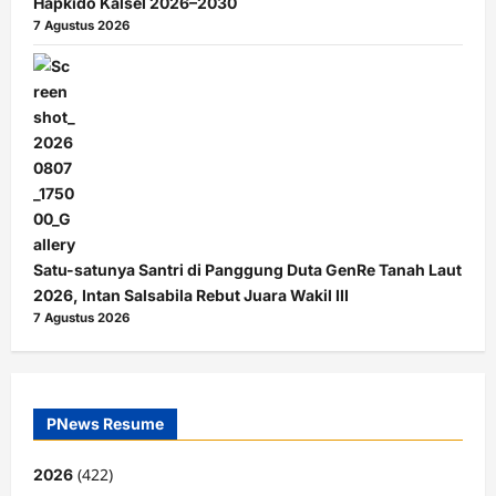
Hapkido Kalsel 2026–2030
7 Agustus 2026
Satu-satunya Santri di Panggung Duta GenRe Tanah Laut
2026, Intan Salsabila Rebut Juara Wakil III
7 Agustus 2026
PNews Resume
(422)
2026