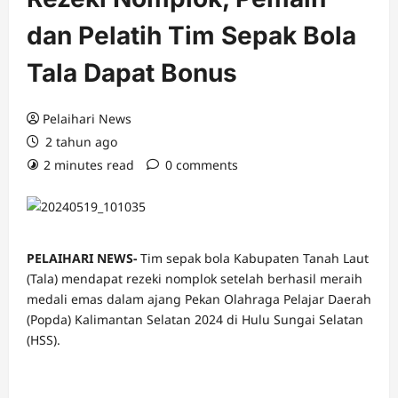
dan Pelatih Tim Sepak Bola
Tala Dapat Bonus
Pelaihari News
2 tahun ago
2 minutes read
0 comments
PELAIHARI NEWS-
Tim sepak bola Kabupaten Tanah Laut
(Tala) mendapat rezeki nomplok setelah berhasil meraih
medali emas dalam ajang Pekan Olahraga Pelajar Daerah
(Popda) Kalimantan Selatan 2024 di Hulu Sungai Selatan
(HSS).