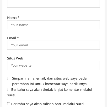
Nama
*
Email
*
Situs Web
Simpan nama, email, dan situs web saya pada
peramban ini untuk komentar saya berikutnya.
Beritahu saya akan tindak lanjut komentar melalui
surel.
Beritahu saya akan tulisan baru melalui surel.