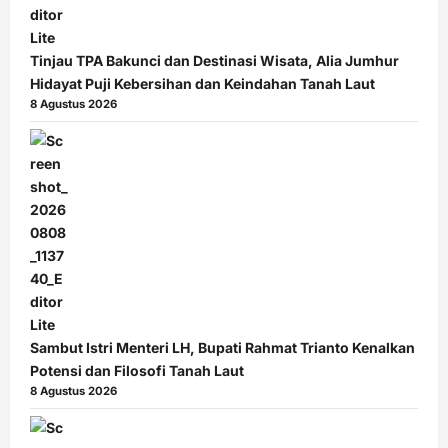
Tinjau TPA Bakunci dan Destinasi Wisata, Alia Jumhur
Hidayat Puji Kebersihan dan Keindahan Tanah Laut
8 Agustus 2026
Sambut Istri Menteri LH, Bupati Rahmat Trianto Kenalkan
Potensi dan Filosofi Tanah Laut
8 Agustus 2026