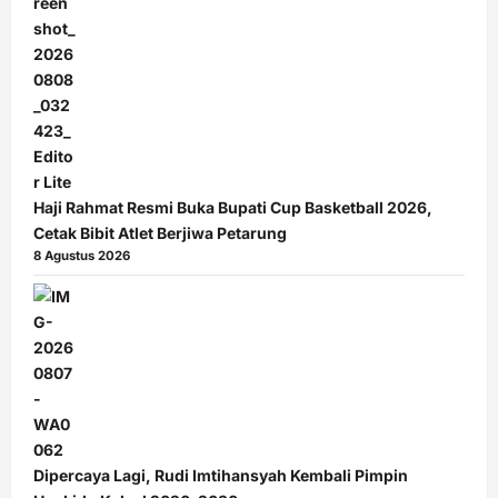
Haji Rahmat Resmi Buka Bupati Cup Basketball 2026,
Cetak Bibit Atlet Berjiwa Petarung
8 Agustus 2026
Dipercaya Lagi, Rudi Imtihansyah Kembali Pimpin