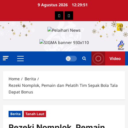
Skip
9 Agustus 2026
12:29:51
to
Berita
Advertorial
content
Video
Primary
Menu
Home
Berita
Rezeki Nomplok, Pemain dan Pelatih Tim Sepak Bola Tala
Dapat Bonus
Berita
Tanah Laut
Rezeki Nomplok, Pemain