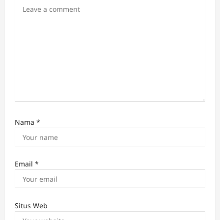
o
n
Nama
*
Email
*
Situs Web