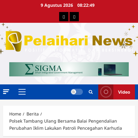
Skip
9 Agustus 2026
08:22:49
to
Berita
Advertorial
content
Video
Primary
Menu
Home
Berita
Polsek Tambang Ulang Bersama Balai Pengendalian
Perubahan Iklim Lakukan Patroli Pencegahan Karhutla