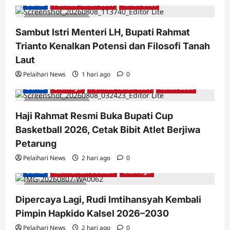
Berita
Pemkab Tanah Laut
Tanah Laut
2 minutes read
Sambut Istri Menteri LH, Bupati Rahmat
Trianto Kenalkan Potensi dan Filosofi Tanah
Laut
Pelaihari News
1 hari ago
0
Berita
Olahraga
Pemkab Tanah Laut
Tanah Laut
2 minutes read
Haji Rahmat Resmi Buka Bupati Cup
Basketball 2026, Cetak Bibit Atlet Berjiwa
Petarung
Pelaihari News
2 hari ago
0
Berita
Kalimantan Selatan
Olahraga
1 minute read
Dipercaya Lagi, Rudi Imtihansyah Kembali
Pimpin Hapkido Kalsel 2026–2030
Pelaihari News
2 hari ago
0