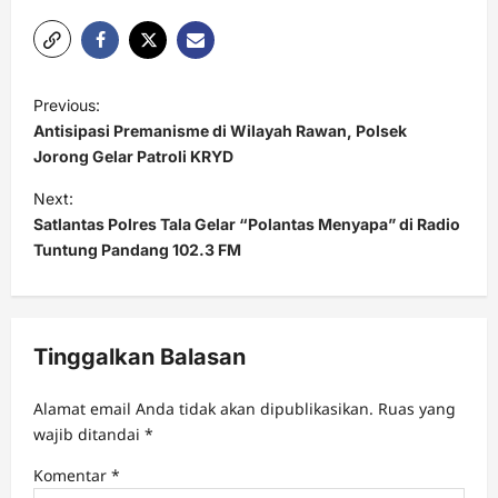
P
Previous:
o
Antisipasi Premanisme di Wilayah Rawan, Polsek
s
Jorong Gelar Patroli KRYD
t
Next:
Satlantas Polres Tala Gelar “Polantas Menyapa” di Radio
n
Tuntung Pandang 102.3 FM
a
v
i
Tinggalkan Balasan
g
a
Alamat email Anda tidak akan dipublikasikan.
Ruas yang
t
wajib ditandai
*
i
Komentar
*