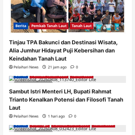
Berita
Pemkab Tanah Laut
Tanah Laut
Tinjau TPA Bakunci dan Destinasi Wisata,
Alia Jumhur Hidayat Puji Kebersihan dan
Keindahan Tanah Laut
Pelaihari News
21 jam ago
0
Berita
Pemkab Tanah Laut
Tanah Laut
2 minutes read
Sambut Istri Menteri LH, Bupati Rahmat
Trianto Kenalkan Potensi dan Filosofi Tanah
Laut
Pelaihari News
1 hari ago
0
Berita
Olahraga
Pemkab Tanah Laut
Tanah Laut
2 minutes read