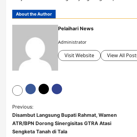
About the Author
Pelaihari News
Administrator
Visit Website
View All Post
P
Previous:
Disambut Langsung Bupati Rahmat, Wamen
o
ATR/BPN Dorong Sinergisitas GTRA Atasi
s
Sengketa Tanah di Tala