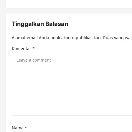
t
n
Tinggalkan Balasan
a
v
Alamat email Anda tidak akan dipublikasikan.
Ruas yang waj
i
Komentar
*
g
a
t
i
o
n
Nama
*