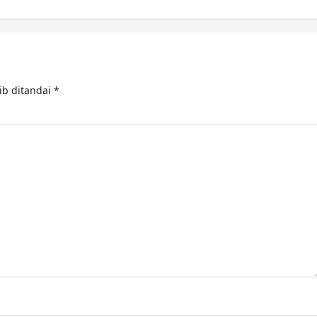
ib ditandai
*