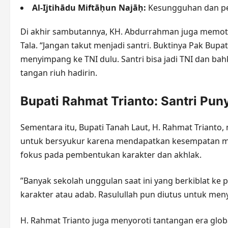
Al-Ijtihādu Miftāḥun Najāḥ:
Kesungguhan dan per
​Di akhir sambutannya, KH. Abdurrahman juga memoti
Tala. “Jangan takut menjadi santri. Buktinya Pak Bupati
menyimpang ke TNI dulu. Santri bisa jadi TNI dan bah
tangan riuh hadirin.
​Bupati Rahmat Trianto: Santri Pun
​Sementara itu, Bupati Tanah Laut, H. Rahmat Triant
untuk bersyukur karena mendapatkan kesempatan m
fokus pada pembentukan karakter dan akhlak.
​”Banyak sekolah unggulan saat ini yang berkiblat ke 
karakter atau adab. Rasulullah pun diutus untuk men
​H. Rahmat Trianto juga menyoroti tantangan era gl