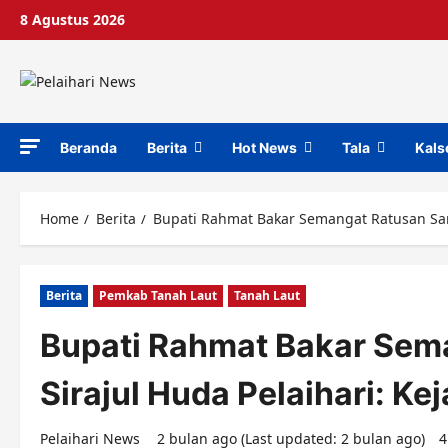
Skip
8 Agustus 2026
to
content
Beranda
Berita
Hot News
Tala
Kals
Home
Berita
Bupati Rahmat Bakar Semangat Ratusan Sant
Berita
Pemkab Tanah Laut
Tanah Laut
Bupati Rahmat Bakar Sem
Sirajul Huda Pelaihari: K
Pelaihari News
2 bulan ago (Last updated: 2 bulan ago)
4