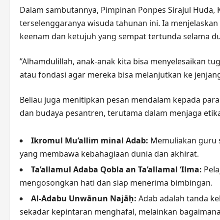
​Dalam sambutannya, Pimpinan Ponpes Sirajul Huda,
terselenggaranya wisuda tahunan ini. Ia menjelaska
keenam dan ketujuh yang sempat tertunda selama du
​”Alhamdulillah, anak-anak kita bisa menyelesaikan t
atau fondasi agar mereka bisa melanjutkan ke jenjang
​Beliau juga menitipkan pesan mendalam kepada par
dan budaya pesantren, terutama dalam menjaga etika
Ikromul Mu’allim minal Adab:
Memuliakan guru 
yang membawa kebahagiaan dunia dan akhirat.
Ta’allamul Adaba Qobla an Ta’allamal ‘Ilma:
Pela
mengosongkan hati dan siap menerima bimbingan.
Al-Adabu Unwānun Najāḥ:
Adab adalah tanda keb
sekadar kepintaran menghafal, melainkan bagaimana 