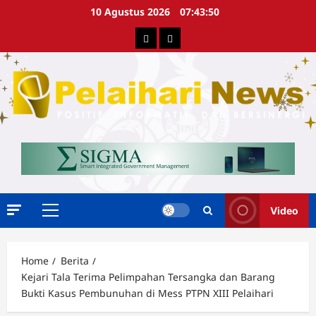
Skip
10 Agustus 2026
07:43:50
to
Berita
Advertorial
content
Video
Primary
Menu
Home
Berita
Kejari Tala Terima Pelimpahan Tersangka dan Barang
Bukti Kasus Pembunuhan di Mess PTPN XIII Pelaihari