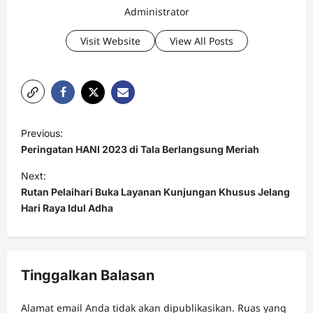
Administrator
Visit Website
View All Posts
P
Previous:
o
Peringatan HANI 2023 di Tala Berlangsung Meriah
s
Next:
t
Rutan Pelaihari Buka Layanan Kunjungan Khusus Jelang
Hari Raya Idul Adha
n
a
v
Tinggalkan Balasan
i
g
Alamat email Anda tidak akan dipublikasikan.
Ruas yang