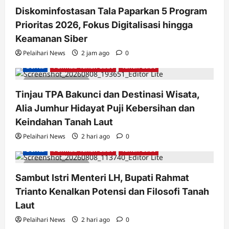
Diskominfostasan Tala Paparkan 5 Program
Prioritas 2026, Fokus Digitalisasi hingga
Keamanan Siber
Pelaihari News
2 jam ago
0
Berita
Pemkab Tanah Laut
Tanah Laut
2 minutes read
Tinjau TPA Bakunci dan Destinasi Wisata,
Alia Jumhur Hidayat Puji Kebersihan dan
Keindahan Tanah Laut
Pelaihari News
2 hari ago
0
Berita
Pemkab Tanah Laut
Tanah Laut
2 minutes read
Sambut Istri Menteri LH, Bupati Rahmat
Trianto Kenalkan Potensi dan Filosofi Tanah
Laut
Pelaihari News
2 hari ago
0