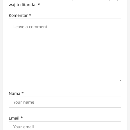
a
wajib ditandai
*
t
Komentar
*
i
o
n
Nama
*
Email
*