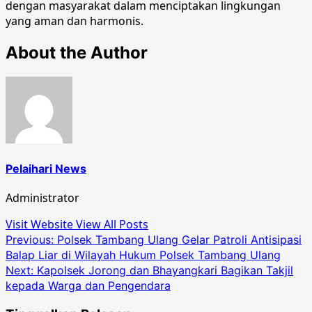
dengan masyarakat dalam menciptakan lingkungan
yang aman dan harmonis.
About the Author
Pelaihari News
Administrator
Visit Website
View All Posts
Post
Previous:
Polsek Tambang Ulang Gelar Patroli Antisipasi
Balap Liar di Wilayah Hukum Polsek Tambang Ulang
navigation
Next:
Kapolsek Jorong dan Bhayangkari Bagikan Takjil
kepada Warga dan Pengendara