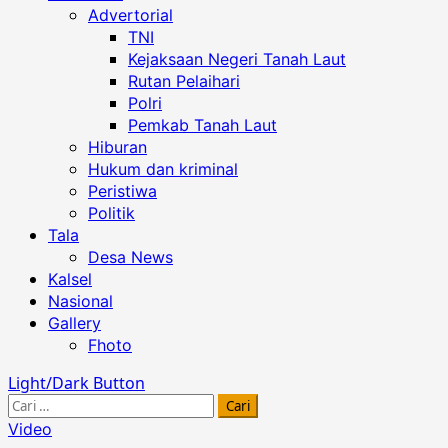
Advertorial
TNI
Kejaksaan Negeri Tanah Laut
Rutan Pelaihari
Polri
Pemkab Tanah Laut
Hiburan
Hukum dan kriminal
Peristiwa
Politik
Tala
Desa News
Kalsel
Nasional
Gallery
Fhoto
Light/Dark Button
Cari
untuk:
Video