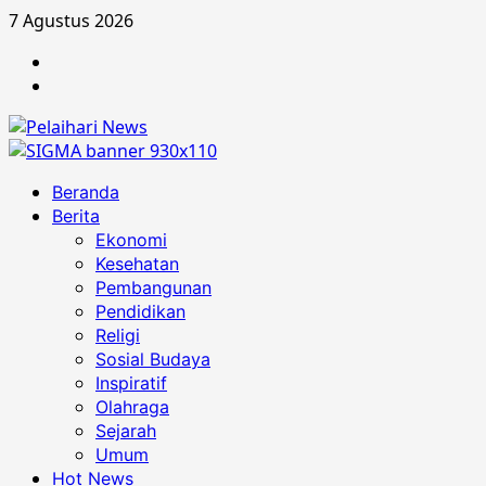
Skip
7 Agustus 2026
to
Berita
content
Advertorial
Primary
Beranda
Menu
Berita
Ekonomi
Kesehatan
Pembangunan
Pendidikan
Religi
Sosial Budaya
Inspiratif
Olahraga
Sejarah
Umum
Hot News