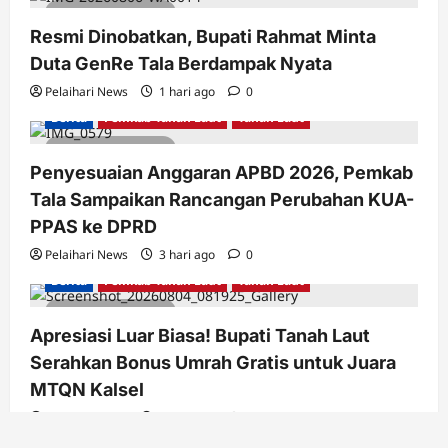
3 minutes read
Resmi Dinobatkan, Bupati Rahmat Minta
Duta GenRe Tala Berdampak Nyata
Pelaihari News
1 hari ago
0
Berita
Pemkab Tanah Laut
Tanah Laut
2 minutes read
Penyesuaian Anggaran APBD 2026, Pemkab
Tala Sampaikan Rancangan Perubahan KUA-
PPAS ke DPRD
Pelaihari News
3 hari ago
0
Berita
Pemkab Tanah Laut
Tanah Laut
2 minutes read
Apresiasi Luar Biasa! Bupati Tanah Laut
Serahkan Bonus Umrah Gratis untuk Juara
MTQN Kalsel
Pelaihari News
4 hari ago
0