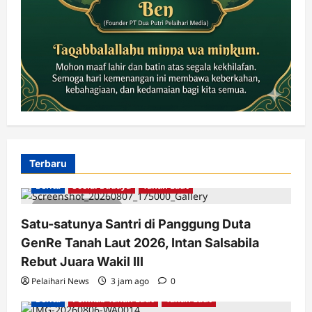
Terbaru
Berita
Sosial Budaya
Tanah Laut
2 minutes read
Satu-satunya Santri di Panggung Duta
GenRe Tanah Laut 2026, Intan Salsabila
Rebut Juara Wakil III
Pelaihari News
3 jam ago
0
Berita
Pemkab Tanah Laut
Tanah Laut