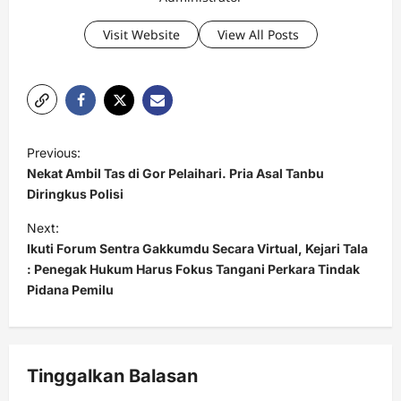
Visit Website
View All Posts
P
Previous:
o
Nekat Ambil Tas di Gor Pelaihari. Pria Asal Tanbu
s
Diringkus Polisi
t
Next:
Ikuti Forum Sentra Gakkumdu Secara Virtual, Kejari Tala
n
: Penegak Hukum Harus Fokus Tangani Perkara Tindak
a
Pidana Pemilu
v
i
g
Tinggalkan Balasan
a