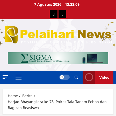
Skip
7 Agustus 2026
13:22:10
to
Berita
Advertorial
content
Video
Primary
Menu
Home
Berita
Harjad Bhayangkara ke-78, Polres Tala Tanam Pohon dan
Bagikan Beasiswa