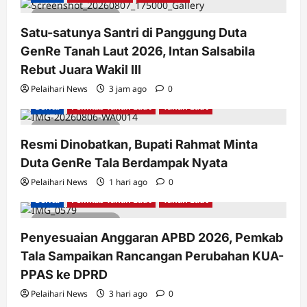
2 minutes read
Satu-satunya Santri di Panggung Duta
GenRe Tanah Laut 2026, Intan Salsabila
Rebut Juara Wakil III
Pelaihari News
3 jam ago
0
Berita
Pemkab Tanah Laut
Tanah Laut
3 minutes read
Resmi Dinobatkan, Bupati Rahmat Minta
Duta GenRe Tala Berdampak Nyata
Pelaihari News
1 hari ago
0
Berita
Pemkab Tanah Laut
Tanah Laut
2 minutes read
Penyesuaian Anggaran APBD 2026, Pemkab
Tala Sampaikan Rancangan Perubahan KUA-
PPAS ke DPRD
Pelaihari News
3 hari ago
0