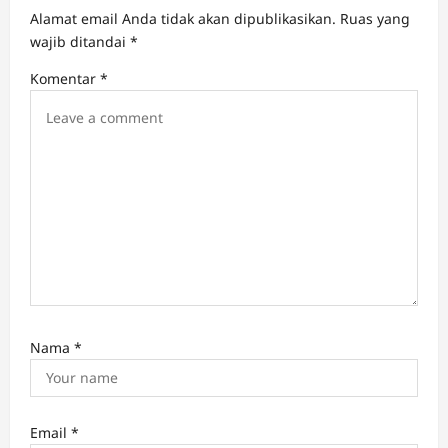
t
Alamat email Anda tidak akan dipublikasikan.
Ruas yang
wajib ditandai
*
i
Komentar
*
o
n
Nama
*
Email
*