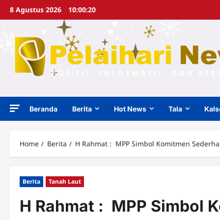
Skip
8 Agustus 2026
10:00:21
to
content
Beranda
Berita
Hot News
Tala
Kals
Home
Berita
H Rahmat : MPP Simbol Komitmen Sederhan
Berita
Tanah Laut
H Rahmat : MPP Simbol 