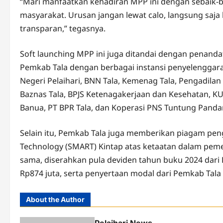
“Mari manfaatkan kehadiran MPP ini dengan sebaik-ba
masyarakat. Urusan jangan lewat calo, langsung saja
transparan,” tegasnya.
Soft launching MPP ini juga ditandai dengan penand
Pemkab Tala dengan berbagai instansi penyelenggara 
Negeri Pelaihari, BNN Tala, Kemenag Tala, Pengadilan 
Baznas Tala, BPJS Ketenagakerjaan dan Kesehatan, KUA
Banua, PT BPR Tala, dan Koperasi PNS Tuntung Panda
Selain itu, Pemkab Tala juga memberikan piagam pe
Technology (SMART) Kintap atas ketaatan dalam pe
sama, diserahkan pula deviden tahun buku 2024 dari P
Rp874 juta, serta penyertaan modal dari Pemkab Tala 
About the Author