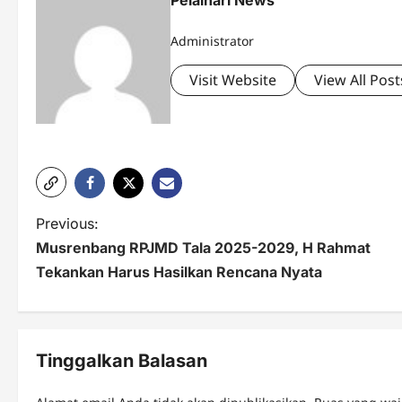
Pelaihari News
Administrator
Visit Website
View All Post
P
Previous:
Musrenbang RPJMD Tala 2025-2029, H Rahmat
o
Tekankan Harus Hasilkan Rencana Nyata
s
t
n
Tinggalkan Balasan
a