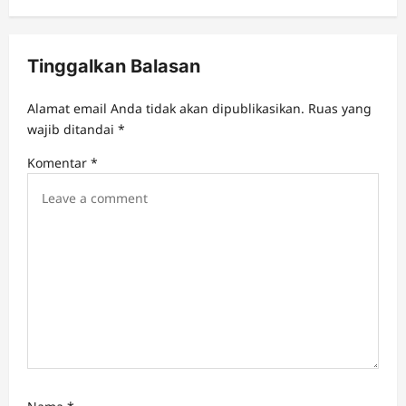
a
v
Tinggalkan Balasan
i
g
Alamat email Anda tidak akan dipublikasikan.
Ruas yang
a
wajib ditandai
*
t
Komentar
*
i
o
n