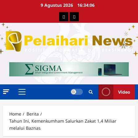
Skip
9 Agustus 2026
16:34:06
to
Berita
Advertorial
content
Video
Primary
Menu
Home
Berita
Tahun Ini, Kemenkumham Salurkan Zakat 1,4 Miliar
melalui Baznas