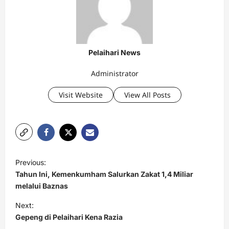
Pelaihari News
Administrator
Visit Website
View All Posts
P
Previous:
o
Tahun Ini, Kemenkumham Salurkan Zakat 1,4 Miliar
s
melalui Baznas
t
Next:
Gepeng di Pelaihari Kena Razia
n