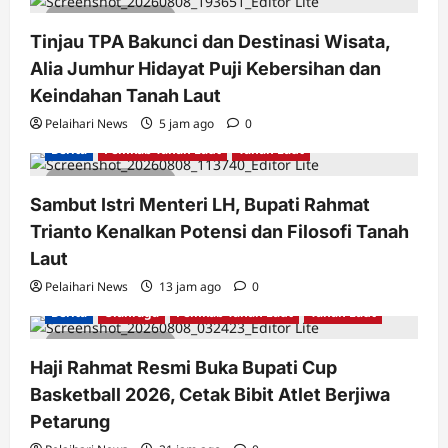
2 minutes read
Tinjau TPA Bakunci dan Destinasi Wisata,
Alia Jumhur Hidayat Puji Kebersihan dan
Keindahan Tanah Laut
Pelaihari News
5 jam ago
0
Berita
Pemkab Tanah Laut
Tanah Laut
2 minutes read
Sambut Istri Menteri LH, Bupati Rahmat
Trianto Kenalkan Potensi dan Filosofi Tanah
Laut
Pelaihari News
13 jam ago
0
Berita
Olahraga
Pemkab Tanah Laut
Tanah Laut
2 minutes read
Haji Rahmat Resmi Buka Bupati Cup
Basketball 2026, Cetak Bibit Atlet Berjiwa
Petarung