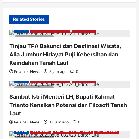
Related Stories
Berita
Pemkab Tanah Laut
Tanah Laut
2 minutes read
Tinjau TPA Bakunci dan Destinasi Wisata,
Alia Jumhur Hidayat Puji Kebersihan dan
Keindahan Tanah Laut
Pelaihari News
5 jam ago
0
Berita
Pemkab Tanah Laut
Tanah Laut
2 minutes read
Sambut Istri Menteri LH, Bupati Rahmat
Trianto Kenalkan Potensi dan Filosofi Tanah
Laut
Pelaihari News
13 jam ago
0
Berita
Olahraga
Pemkab Tanah Laut
Tanah Laut