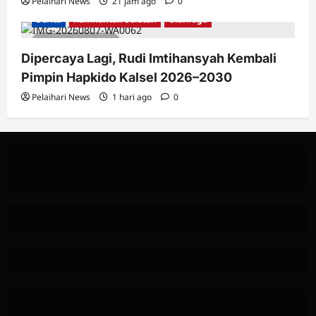
Pelaihari News
21 jam ago
0
Berita
Kalimantan Selatan
Olahraga
1 minute read
Dipercaya Lagi, Rudi Imtihansyah Kembali
Pimpin Hapkido Kalsel 2026–2030
Pelaihari News
1 hari ago
0