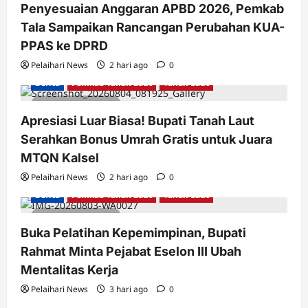
Penyesuaian Anggaran APBD 2026, Pemkab
Tala Sampaikan Rancangan Perubahan KUA-
PPAS ke DPRD
Pelaihari News
2 hari ago
0
Berita
Pemkab Tanah Laut
Tanah Laut
2 minutes read
Apresiasi Luar Biasa! Bupati Tanah Laut
Serahkan Bonus Umrah Gratis untuk Juara
MTQN Kalsel
Pelaihari News
2 hari ago
0
Berita
Pemkab Tanah Laut
Tanah Laut
2 minutes read
Buka Pelatihan Kepemimpinan, Bupati
Rahmat Minta Pejabat Eselon III Ubah
Mentalitas Kerja
Pelaihari News
3 hari ago
0