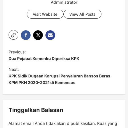
Administrator
Visit Website
View All Posts
P
Previous:
o
Dua Pejabat Kemenku Diperiksa KPK
s
Next:
t
KPK Sidik Dugaan Korupsi Penyaluran Bansos Beras
KPM PKH 2020-2021 di Kemensos
n
a
v
Tinggalkan Balasan
i
g
Alamat email Anda tidak akan dipublikasikan.
Ruas yang