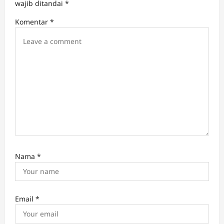
a
wajib ditandai
*
t
Komentar
*
i
o
n
Nama
*
Email
*