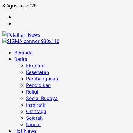
Skip
8 Agustus 2026
to
Berita
content
Advertorial
Primary
Beranda
Menu
Berita
Ekonomi
Kesehatan
Pembangunan
Pendidikan
Religi
Sosial Budaya
Inspiratif
Olahraga
Sejarah
Umum
Hot News