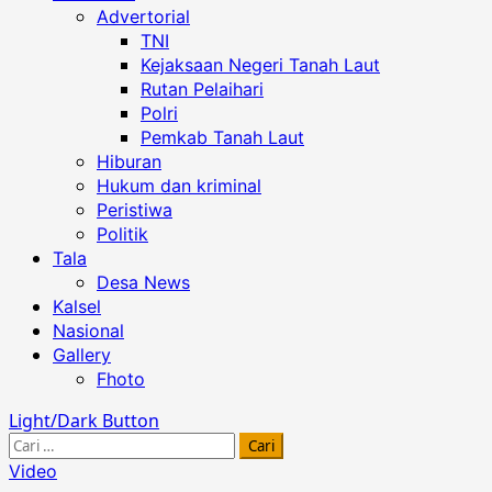
Advertorial
TNI
Kejaksaan Negeri Tanah Laut
Rutan Pelaihari
Polri
Pemkab Tanah Laut
Hiburan
Hukum dan kriminal
Peristiwa
Politik
Tala
Desa News
Kalsel
Nasional
Gallery
Fhoto
Light/Dark Button
Cari
untuk:
Video