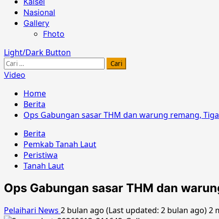
Kalsel
Nasional
Gallery
Fhoto
Light/Dark Button
Cari
untuk:
Video
Home
Berita
Ops Gabungan sasar THM dan warung remang, Tiga O
Berita
Pemkab Tanah Laut
Peristiwa
Tanah Laut
Ops Gabungan sasar THM dan warung 
Pelaihari News
2 bulan ago (Last updated: 2 bulan ago)
2 