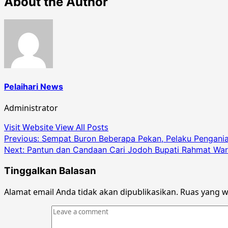
About the Author
Pelaihari News
Administrator
Visit Website
View All Posts
Post
Previous:
Sempat Buron Beberapa Pekan, Pelaku Penganiaya
Next:
Pantun dan Candaan Cari Jodoh Bupati Rahmat Warn
navigation
Tinggalkan Balasan
Alamat email Anda tidak akan dipublikasikan.
Ruas yang w