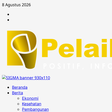
Skip
8 Agustus 2026
to
Berita
content
Advertorial
Primary
Beranda
Menu
Berita
Ekonomi
Kesehatan
Pembangunan