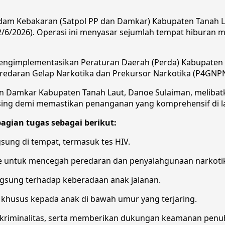
dam Kebakaran (Satpol PP dan Damkar) Kabupaten Tanah L
2/6/2026). Operasi ini menyasar sejumlah tempat hiburan
mengimplementasikan Peraturan Daerah (Perda) Kabupaten T
daran Gelap Narkotika dan Prekursor Narkotika (P4GNPN
n Damkar Kabupaten Tanah Laut, Danoe Sulaiman, melibatkan
asing demi memastikan penanganan yang komprehensif di 
agian tugas sebagai berikut:
ung di tempat, termasuk tes HIV.
ine untuk mencegah peredaran dan penyalahgunaan narkoti
ngsung terhadap keberadaan anak jalanan.
usus kepada anak di bawah umur yang terjaring.
kriminalitas, serta memberikan dukungan keamanan penuh