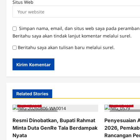
Situs Web
Simpan nama, email, dan situs web saya pada peramban 
Beritahu saya akan tindak lanjut komentar melalui surel.
Beritahu saya akan tulisan baru melalui surel.
Related Stories
Berita
Pemkab Tanah Laut
Berita
Pemka
Tanah Laut
Tanah Laut
3 minutes read
2 minutes 
Resmi Dinobatkan, Bupati Rahmat
Penyesuaian 
Minta Duta GenRe Tala Berdampak
2026, Pemkab
Nyata
Rancangan Pe