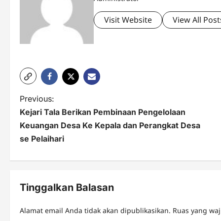
Visit Website
View All Post
P
Previous:
Kejari Tala Berikan Pembinaan Pengelolaan
o
Keuangan Desa Ke Kepala dan Perangkat Desa
s
se Pelaihari
t
n
Tinggalkan Balasan
a
v
Alamat email Anda tidak akan dipublikasikan.
Ruas yang waj