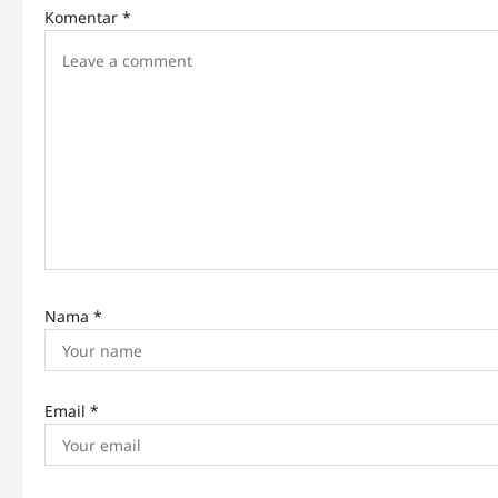
i
Komentar
*
g
a
t
i
o
n
Nama
*
Email
*