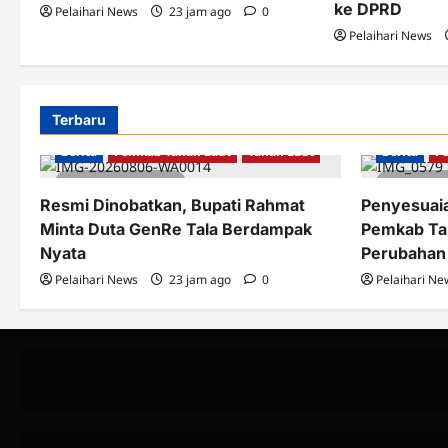
ke DPRD
Pelaihari News
23 jam ago
0
Pelaihari News
Terbaru
Berita
Pemkab Tanah Laut
Tanah Laut
Berita
P
3 minutes read
2 minu
Resmi Dinobatkan, Bupati Rahmat
Penyesuai
Minta Duta GenRe Tala Berdampak
Pemkab Ta
Nyata
Perubahan
Pelaihari News
23 jam ago
0
Pelaihari Ne