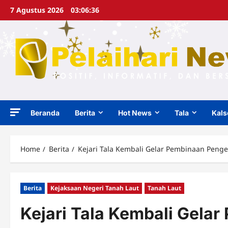
Skip
7 Agustus 2026
03:06:37
to
content
Beranda
Berita
Hot News
Tala
Kals
Home
Berita
Kejari Tala Kembali Gelar Pembinaan Penge
Berita
Kejaksaan Negeri Tanah Laut
Tanah Laut
Kejari Tala Kembali Gela