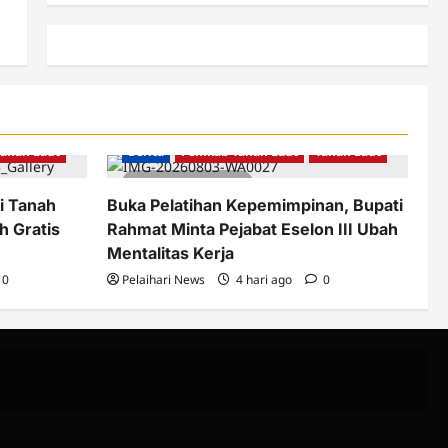
Tanah Laut
Berita
Pemkab Tanah Laut
Tanah Laut
2 minutes read
ti Tanah
Buka Pelatihan Kepemimpinan, Bupati
h Gratis
Rahmat Minta Pejabat Eselon III Ubah
Mentalitas Kerja
0
Pelaihari News
4 hari ago
0