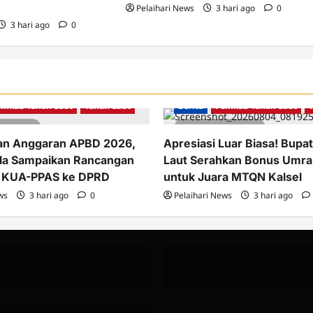
Pelaihari News
3 hari ago
0
3 hari ago
0
emkab Tanah Laut
Tanah Laut
Berita
Pemkab Tanah Laut
tes read
2 minutes read
an Anggaran APBD 2026,
Apresiasi Luar Biasa! Bupa
la Sampaikan Rancangan
Laut Serahkan Bonus Umra
 KUA-PPAS ke DPRD
untuk Juara MTQN Kalsel
ws
3 hari ago
0
Pelaihari News
3 hari ago