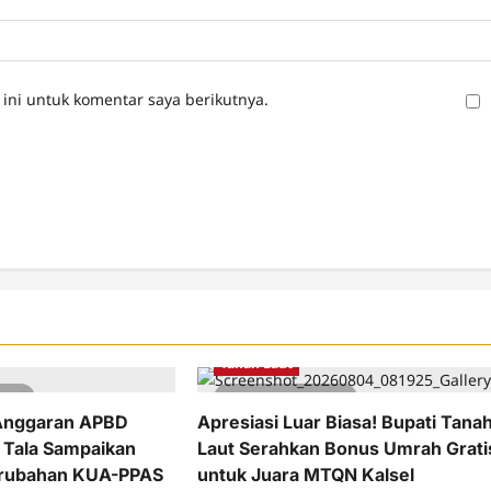
ini untuk komentar saya berikutnya.
b Tanah Laut
Berita
Pemkab Tanah Laut
Tanah Laut
read
2 minutes read
Anggaran APBD
Apresiasi Luar Biasa! Bupati Tana
 Tala Sampaikan
Laut Serahkan Bonus Umrah Grati
rubahan KUA-PPAS
untuk Juara MTQN Kalsel