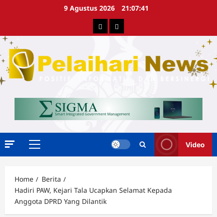
Skip
9 Agustus 2026
21:07:42
to
Berita
Advertorial
content
Video
Primary
Menu
Home
Berita
Hadiri PAW, Kejari Tala Ucapkan Selamat Kepada
Anggota DPRD Yang Dilantik