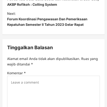
s
AKBP Rofikoh : Colling System
t
Next:
Forum Koordinasi Pengawasan Dan Pemeriksaan
n
Kepatuhan Semester II Tahun 2023 Gelar Rapat
a
v
i
Tinggalkan Balasan
g
a
Alamat email Anda tidak akan dipublikasikan.
Ruas yang
t
wajib ditandai
*
i
Komentar
*
o
n