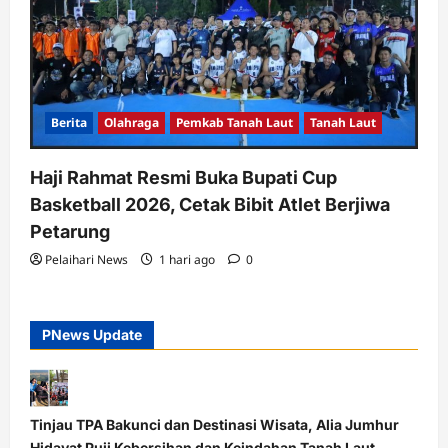
Berita
Olahraga
Pemkab Tanah Laut
Tanah Laut
Haji Rahmat Resmi Buka Bupati Cup
Basketball 2026, Cetak Bibit Atlet Berjiwa
Petarung
Pelaihari News
1 hari ago
0
PNews Update
Tinjau TPA Bakunci dan Destinasi Wisata, Alia Jumhur
Hidayat Puji Kebersihan dan Keindahan Tanah Laut