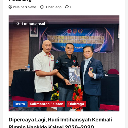
Pelaihari News
1 hari ago
0
1 minute read
Berita
Kalimantan Selatan
Olahraga
Dipercaya Lagi, Rudi Imtihansyah Kembali
Pimpin Hapkido Kalsel 2026–2030