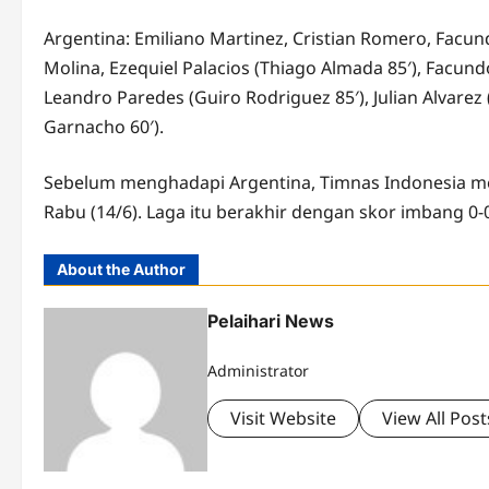
Argentina: Emiliano Martinez, Cristian Romero, Facu
Molina, Ezequiel Palacios (Thiago Almada 85′), Facun
Leandro Paredes (Guiro Rodriguez 85′), Julian Alvarez
Garnacho 60′).
Sebelum menghadapi Argentina, Timnas Indonesia men
Rabu (14/6). Laga itu berakhir dengan skor imbang 0-0
About the Author
Pelaihari News
Administrator
Visit Website
View All Post