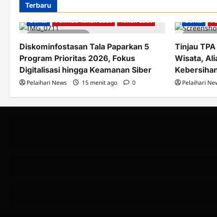
Terbaru
Berita
Pemkab Tanah Laut
Tanah Laut
Berita
P
2 minutes read
2 minu
Diskominfostasan Tala Paparkan 5
Tinjau TPA
Program Prioritas 2026, Fokus
Wisata, Ali
Digitalisasi hingga Keamanan Siber
Kebersihan
Pelaihari News
15 menit ago
0
Pelaihari Ne