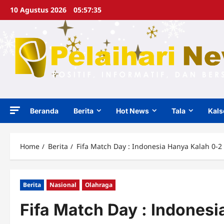
Skip
10 Agustus 2026
05:57:35
to
content
Beranda
Berita
Hot News
Tala
Kals
Home
Berita
Fifa Match Day : Indonesia Hanya Kalah 0-2
Berita
Nasional
Olahraga
Fifa Match Day : Indonesi