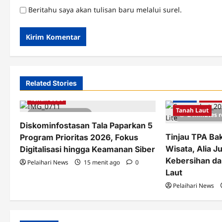
Beritahu saya akan tulisan baru melalui surel.
Related Stories
Berita
Pemkab Tanah Laut
Berita
Pemka
Tanah Laut
Tanah Laut
2 minutes read
2 minutes 
Diskominfostasan Tala Paparkan 5
Tinjau TPA Bak
Program Prioritas 2026, Fokus
Wisata, Alia J
Digitalisasi hingga Keamanan Siber
Kebersihan da
Pelaihari News
15 menit ago
0
Laut
Pelaihari News