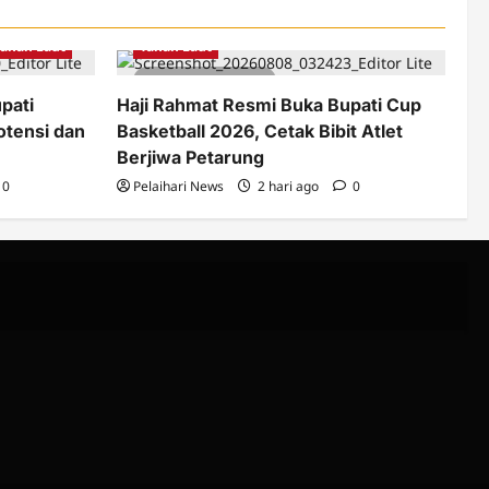
Berita
Olahraga
Pemkab Tanah Laut
Tanah Laut
Tanah Laut
2 minutes read
pati
Haji Rahmat Resmi Buka Bupati Cup
otensi dan
Basketball 2026, Cetak Bibit Atlet
Berjiwa Petarung
0
Pelaihari News
2 hari ago
0