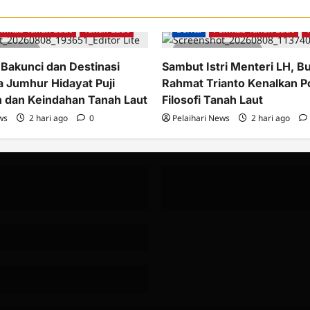
emkab Tanah Laut
Tanah Laut
Berita
Pemkab Tanah Laut
tes read
2 minutes read
 Bakunci dan Destinasi
Sambut Istri Menteri LH, Bu
a Jumhur Hidayat Puji
Rahmat Trianto Kenalkan P
 dan Keindahan Tanah Laut
Filosofi Tanah Laut
ws
2 hari ago
0
Pelaihari News
2 hari ago