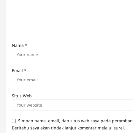
t
i
o
n
Nama
*
Email
*
Situs Web
Simpan nama, email, dan situs web saya pada peramban 
Beritahu saya akan tindak lanjut komentar melalui surel.