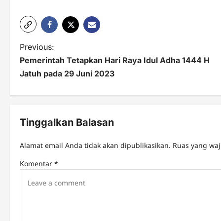
P
Previous:
Pemerintah Tetapkan Hari Raya Idul Adha 1444 H
o
Jatuh pada 29 Juni 2023
s
t
n
Tinggalkan Balasan
a
Alamat email Anda tidak akan dipublikasikan.
Ruas yang waj
v
Komentar
*
i
g
a