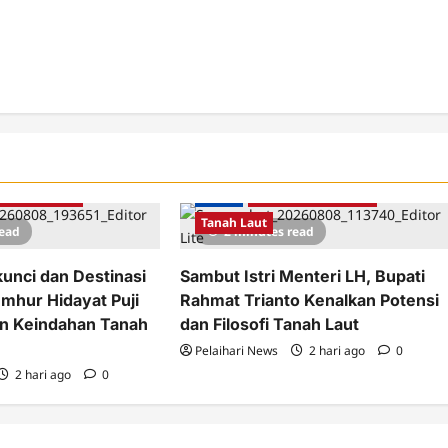
b Tanah Laut
Berita
Pemkab Tanah Laut
Tanah Laut
read
2 minutes read
unci dan Destinasi
Sambut Istri Menteri LH, Bupati
umhur Hidayat Puji
Rahmat Trianto Kenalkan Potensi
n Keindahan Tanah
dan Filosofi Tanah Laut
Pelaihari News
2 hari ago
0
2 hari ago
0