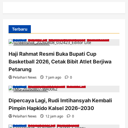
Terbaru
Berita
Olahraga
Pemkab Tanah Laut
Tanah Laut
2 minutes read
Haji Rahmat Resmi Buka Bupati Cup
Basketball 2026, Cetak Bibit Atlet Berjiwa
Petarung
Pelaihari News
7 jam ago
0
Berita
Kalimantan Selatan
Olahraga
1 minute read
Dipercaya Lagi, Rudi Imtihansyah Kembali
Pimpin Hapkido Kalsel 2026–2030
Pelaihari News
12 jam ago
0
Berita
Sosial Budaya
Tanah Laut