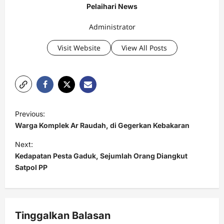
Pelaihari News
Administrator
Visit Website
View All Posts
P
Previous:
o
Warga Komplek Ar Raudah, di Gegerkan Kebakaran
s
Next:
t
Kedapatan Pesta Gaduk, Sejumlah Orang Diangkut
Satpol PP
n
a
v
Tinggalkan Balasan
i