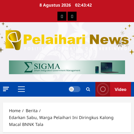
Skip
8 Agustus 2026
02:43:42
to
Berita
Advertorial
content
Video
Primary
Menu
Home
Berita
Edarkan Sabu, Warga Pelaihari Ini Diringkus Kalong
Macal BNNK Tala