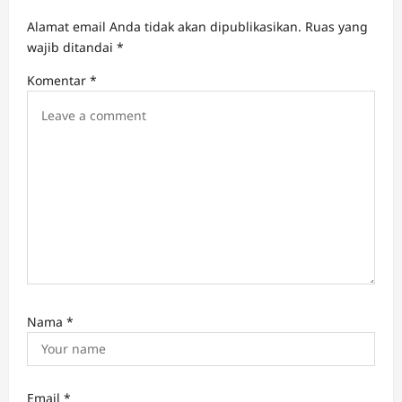
g
Alamat email Anda tidak akan dipublikasikan.
Ruas yang
a
wajib ditandai
*
t
Komentar
*
i
o
n
Nama
*
Email
*