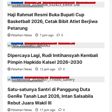
Berita
Olahraga
Pemkab Tanah Laut
Tanah Laut
2 minutes read
Haji Rahmat Resmi Buka Bupati Cup
Basketball 2026, Cetak Bibit Atlet Berjiwa
Petarung
Pelaihari News
7 jam ago
0
Berita
Kalimantan Selatan
Olahraga
1 minute read
Dipercaya Lagi, Rudi Imtihansyah Kembali
Pimpin Hapkido Kalsel 2026–2030
Pelaihari News
12 jam ago
0
Berita
Sosial Budaya
Tanah Laut
2 minutes read
Satu-satunya Santri di Panggung Duta
GenRe Tanah Laut 2026, Intan Salsabila
Rebut Juara Wakil III
Pelaihari News
17 jam ago
0