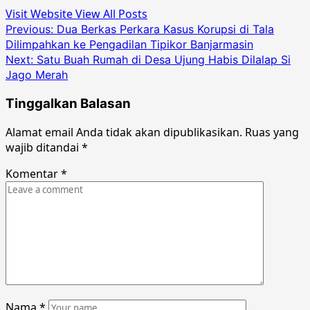
Visit Website
View All Posts
Post
Previous:
Dua Berkas Perkara Kasus Korupsi di Tala
Dilimpahkan ke Pengadilan Tipikor Banjarmasin
navigation
Next:
Satu Buah Rumah di Desa Ujung Habis Dilalap Si
Jago Merah
Tinggalkan Balasan
Alamat email Anda tidak akan dipublikasikan.
Ruas yang
wajib ditandai
*
Komentar
*
Nama
*