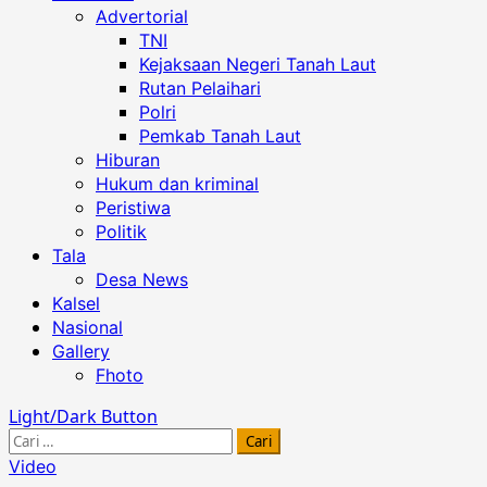
Advertorial
TNI
Kejaksaan Negeri Tanah Laut
Rutan Pelaihari
Polri
Pemkab Tanah Laut
Hiburan
Hukum dan kriminal
Peristiwa
Politik
Tala
Desa News
Kalsel
Nasional
Gallery
Fhoto
Light/Dark Button
Cari
untuk:
Video