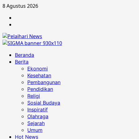
Skip
8 Agustus 2026
to
Berita
content
Advertorial
Primary
Beranda
Menu
Berita
Ekonomi
Kesehatan
Pembangunan
Pendidikan
Religi
Sosial Budaya
Inspiratif
Olahraga
Sejarah
Umum
Hot News