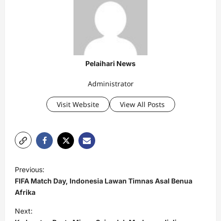
Pelaihari News
Administrator
Visit Website
View All Posts
P
Previous:
o
FIFA Match Day, Indonesia Lawan Timnas Asal Benua
s
Afrika
t
Next: