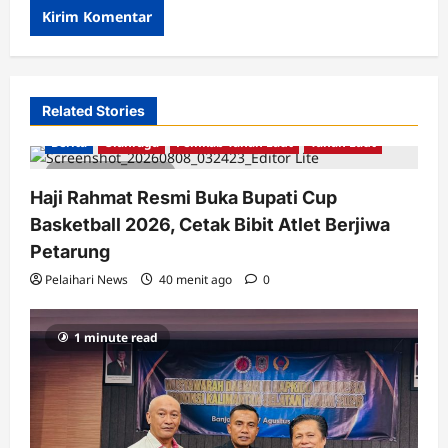
Related Stories
Berita
Olahraga
Pemkab Tanah Laut
Tanah Laut
2 minutes read
Haji Rahmat Resmi Buka Bupati Cup
Basketball 2026, Cetak Bibit Atlet Berjiwa
Petarung
Pelaihari News
40 menit ago
0
1 minute read