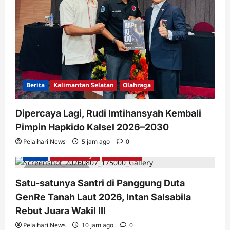
Berita
Kalimantan Selatan
Olahraga
Dipercaya Lagi, Rudi Imtihansyah Kembali
Pimpin Hapkido Kalsel 2026–2030
Pelaihari News
5 jam ago
0
Berita
Sosial Budaya
Tanah Laut
2 minutes read
Satu-satunya Santri di Panggung Duta
GenRe Tanah Laut 2026, Intan Salsabila
Rebut Juara Wakil III
Pelaihari News
10 jam ago
0