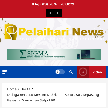
Skip
8 Agustus 2026
20:08:30
to
Berita
Advertorial
content
Video
Primary
Menu
Home
Berita
Diduga Berbuat Mesum Di Sebuah Kontrakan, Sepasang
Kekasih Diamankan Satpol PP