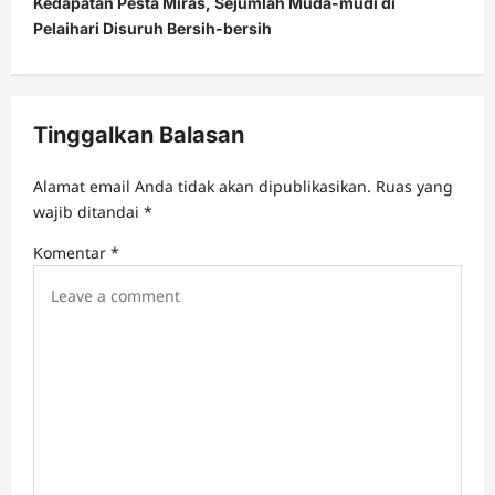
Kedapatan Pesta Miras, Sejumlah Muda-mudi di
n
Pelaihari Disuruh Bersih-bersih
a
v
i
Tinggalkan Balasan
g
a
Alamat email Anda tidak akan dipublikasikan.
Ruas yang
t
wajib ditandai
*
i
Komentar
*
o
n