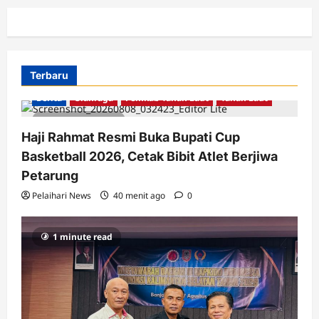
Terbaru
Berita
Olahraga
Pemkab Tanah Laut
Tanah Laut
2 minutes read
Haji Rahmat Resmi Buka Bupati Cup
Basketball 2026, Cetak Bibit Atlet Berjiwa
Petarung
Pelaihari News
40 menit ago
0
1 minute read