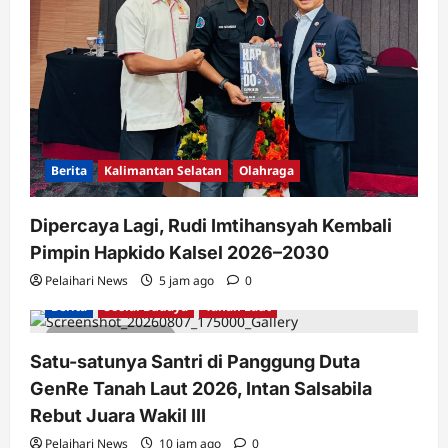
Berita
Kalimantan Selatan
Olahraga
Dipercaya Lagi, Rudi Imtihansyah Kembali
Pimpin Hapkido Kalsel 2026–2030
Pelaihari News
5 jam ago
0
Berita
Sosial Budaya
Tanah Laut
2 minutes read
Satu-satunya Santri di Panggung Duta
GenRe Tanah Laut 2026, Intan Salsabila
Rebut Juara Wakil III
Pelaihari News
10 jam ago
0