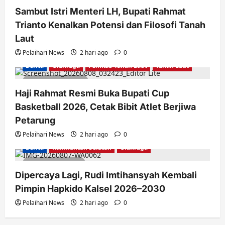
Sambut Istri Menteri LH, Bupati Rahmat
Trianto Kenalkan Potensi dan Filosofi Tanah
Laut
Pelaihari News
2 hari ago
0
Berita
Olahraga
Pemkab Tanah Laut
Tanah Laut
2 minutes read
Haji Rahmat Resmi Buka Bupati Cup
Basketball 2026, Cetak Bibit Atlet Berjiwa
Petarung
Pelaihari News
2 hari ago
0
Berita
Kalimantan Selatan
Olahraga
1 minute read
Dipercaya Lagi, Rudi Imtihansyah Kembali
Pimpin Hapkido Kalsel 2026–2030
Pelaihari News
2 hari ago
0