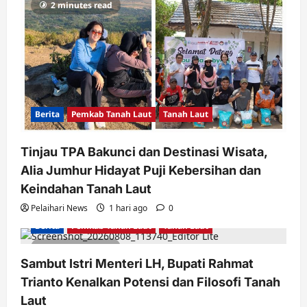
2 minutes read
Berita
Pemkab Tanah Laut
Tanah Laut
Tinjau TPA Bakunci dan Destinasi Wisata,
Alia Jumhur Hidayat Puji Kebersihan dan
Keindahan Tanah Laut
Pelaihari News
1 hari ago
0
Berita
Pemkab Tanah Laut
Tanah Laut
2 minutes read
Sambut Istri Menteri LH, Bupati Rahmat
Trianto Kenalkan Potensi dan Filosofi Tanah
Laut