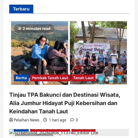
Terbaru
2 minutes read
Berita
Pemkab Tanah Laut
Tanah Laut
Tinjau TPA Bakunci dan Destinasi Wisata,
Alia Jumhur Hidayat Puji Kebersihan dan
Keindahan Tanah Laut
Pelaihari News
1 hari ago
0
Berita
Pemkab Tanah Laut
Tanah Laut
2 minutes read