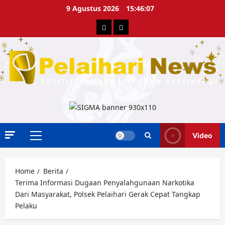
Skip
9 Agustus 2026
15:46:08
to
Berita
Advertorial
content
Video
Primary
Menu
Home
Berita
Terima Informasi Dugaan Penyalahgunaan Narkotika
Dari Masyarakat, Polsek Pelaihari Gerak Cepat Tangkap
Pelaku