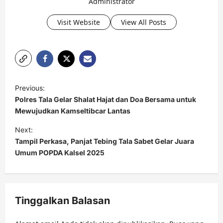
Administrator
Visit Website
View All Posts
P
Previous:
o
Polres Tala Gelar Shalat Hajat dan Doa Bersama untuk
s
Mewujudkan Kamseltibcar Lantas
t
Next:
Tampil Perkasa, Panjat Tebing Tala Sabet Gelar Juara
n
Umum POPDA Kalsel 2025
a
v
i
Tinggalkan Balasan
g
a