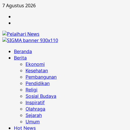
Skip
7 Agustus 2026
to
Berita
content
Advertorial
Primary
Beranda
Menu
Berita
Ekonomi
Kesehatan
Pembangunan
Pendidikan
Religi
Sosial Budaya
Inspiratif
Olahraga
Sejarah
Umum
Hot News