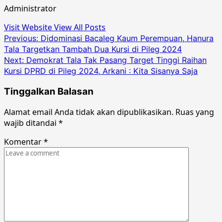
Administrator
Visit Website
View All Posts
Post
Previous:
Didominasi Bacaleg Kaum Perempuan, Hanura
Tala Targetkan Tambah Dua Kursi di Pileg 2024
navigation
Next:
Demokrat Tala Tak Pasang Target Tinggi Raihan
Kursi DPRD di Pileg 2024, Arkani : Kita Sisanya Saja
Tinggalkan Balasan
Alamat email Anda tidak akan dipublikasikan.
Ruas yang
wajib ditandai
*
Komentar
*