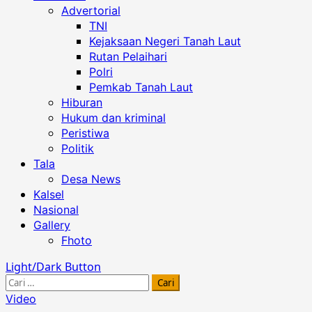
Advertorial
TNI
Kejaksaan Negeri Tanah Laut
Rutan Pelaihari
Polri
Pemkab Tanah Laut
Hiburan
Hukum dan kriminal
Peristiwa
Politik
Tala
Desa News
Kalsel
Nasional
Gallery
Fhoto
Light/Dark Button
Cari
untuk:
Video