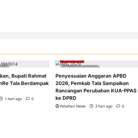
b Tanah Laut
Berita
Pemkab Tanah Laut
Tanah Laut
read
2 minutes read
kan, Bupati Rahmat
Penyesuaian Anggaran APBD
enRe Tala Berdampak
2026, Pemkab Tala Sampaikan
Rancangan Perubahan KUA-PPAS
ke DPRD
1 hari ago
0
Pelaihari News
3 hari ago
0