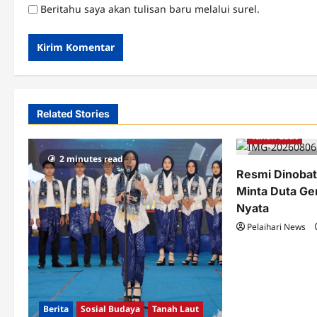
Beritahu saya akan tulisan baru melalui surel.
Related Stories
Berita
Pemka
Tanah Laut
2 minutes read
3 minutes 
Resmi Dinobat
Minta Duta G
Nyata
Pelaihari News
Berita
Sosial Budaya
Tanah Laut