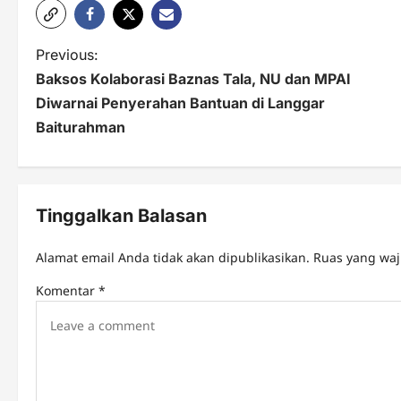
P
Previous:
Baksos Kolaborasi Baznas Tala, NU dan MPAI
o
Diwarnai Penyerahan Bantuan di Langgar
s
Baiturahman
t
n
Tinggalkan Balasan
a
v
Alamat email Anda tidak akan dipublikasikan.
Ruas yang waj
i
Komentar
*
g
a
t