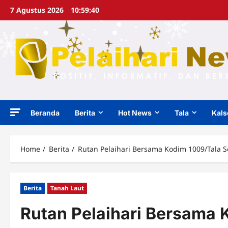
Skip
7 Agustus 2026
10:59:41
to
content
Beranda
Berita
Hot News
Tala
Kals
Home
Berita
Rutan Pelaihari Bersama Kodim 1009/Tala S
Berita
Tanah Laut
Rutan Pelaihari Bersama 