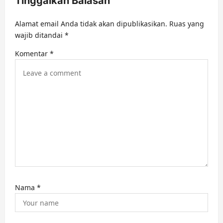
Tinggalkan Balasan
i
g
Alamat email Anda tidak akan dipublikasikan.
Ruas yang
a
wajib ditandai
*
t
Komentar
*
i
o
n
Nama
*