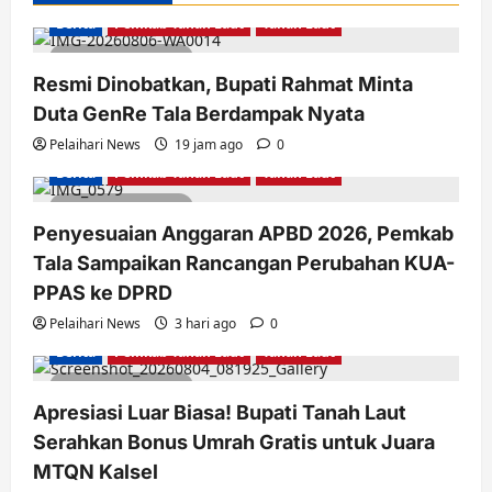
Berita
Pemkab Tanah Laut
Tanah Laut
3 minutes read
Resmi Dinobatkan, Bupati Rahmat Minta
Duta GenRe Tala Berdampak Nyata
Pelaihari News
19 jam ago
0
Berita
Pemkab Tanah Laut
Tanah Laut
2 minutes read
Penyesuaian Anggaran APBD 2026, Pemkab
Tala Sampaikan Rancangan Perubahan KUA-
PPAS ke DPRD
Pelaihari News
3 hari ago
0
Berita
Pemkab Tanah Laut
Tanah Laut
2 minutes read
Apresiasi Luar Biasa! Bupati Tanah Laut
Serahkan Bonus Umrah Gratis untuk Juara
MTQN Kalsel