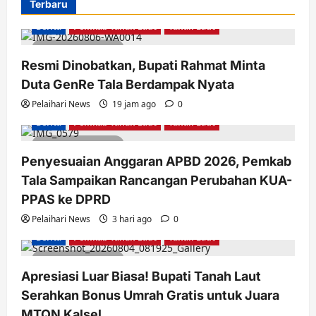
Terbaru
Berita
Pemkab Tanah Laut
Tanah Laut
3 minutes read
Resmi Dinobatkan, Bupati Rahmat Minta
Duta GenRe Tala Berdampak Nyata
Pelaihari News
19 jam ago
0
Berita
Pemkab Tanah Laut
Tanah Laut
2 minutes read
Penyesuaian Anggaran APBD 2026, Pemkab
Tala Sampaikan Rancangan Perubahan KUA-
PPAS ke DPRD
Pelaihari News
3 hari ago
0
Berita
Pemkab Tanah Laut
Tanah Laut
2 minutes read
Apresiasi Luar Biasa! Bupati Tanah Laut
Serahkan Bonus Umrah Gratis untuk Juara
MTQN Kalsel