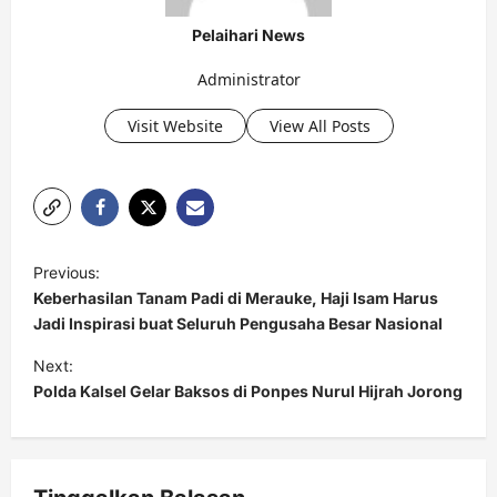
Pelaihari News
Administrator
Visit Website
View All Posts
P
Previous:
o
Keberhasilan Tanam Padi di Merauke, Haji Isam Harus
s
Jadi Inspirasi buat Seluruh Pengusaha Besar Nasional
t
Next:
Polda Kalsel Gelar Baksos di Ponpes Nurul Hijrah Jorong
n
a
v