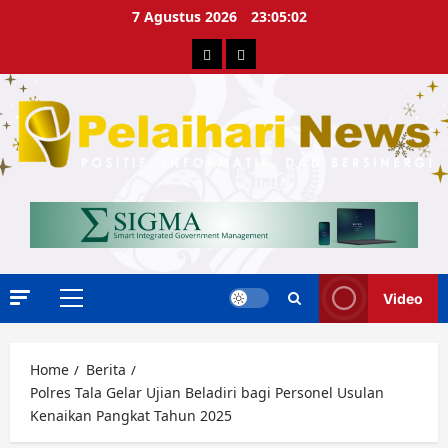
Skip
7 Agustus 2026
23:05:02
to
Berita
Advertorial
content
Video
Primary
Menu
Home
Berita
Polres Tala Gelar Ujian Beladiri bagi Personel Usulan
Kenaikan Pangkat Tahun 2025