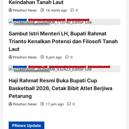
Keindahan Tanah Laut
Pelaihari News
16 menit ago
0
Berita
Pemkab Tanah Laut
Tanah Laut
2 minutes read
Sambut Istri Menteri LH, Bupati Rahmat
Trianto Kenalkan Potensi dan Filosofi Tanah
Laut
Pelaihari News
8 jam ago
0
Berita
Olahraga
Pemkab Tanah Laut
Tanah Laut
2 minutes read
Haji Rahmat Resmi Buka Bupati Cup
Basketball 2026, Cetak Bibit Atlet Berjiwa
Petarung
Pelaihari News
17 jam ago
0
PNews Update