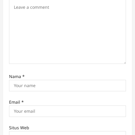
i
o
n
Nama
*
Email
*
Situs Web