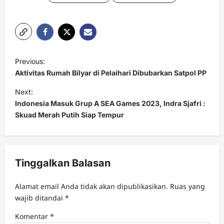
P
Previous:
o
Aktivitas Rumah Bilyar di Pelaihari Dibubarkan Satpol PP
s
Next:
t
Indonesia Masuk Grup A SEA Games 2023, Indra Sjafri :
Skuad Merah Putih Siap Tempur
n
a
v
Tinggalkan Balasan
i
g
Alamat email Anda tidak akan dipublikasikan.
Ruas yang
a
wajib ditandai
*
t
Komentar
*