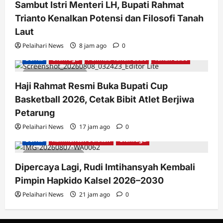
Sambut Istri Menteri LH, Bupati Rahmat
Trianto Kenalkan Potensi dan Filosofi Tanah
Laut
Pelaihari News
8 jam ago
0
Berita
Olahraga
Pemkab Tanah Laut
Tanah Laut
2 minutes read
Haji Rahmat Resmi Buka Bupati Cup
Basketball 2026, Cetak Bibit Atlet Berjiwa
Petarung
Pelaihari News
17 jam ago
0
Berita
Kalimantan Selatan
Olahraga
1 minute read
Dipercaya Lagi, Rudi Imtihansyah Kembali
Pimpin Hapkido Kalsel 2026–2030
Pelaihari News
21 jam ago
0