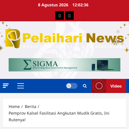
Skip
8 Agustus 2026
12:02:36
to
Berita
Advertorial
content
Video
Primary
Menu
Home
Berita
Pemprov Kalsel Fasilitasi Angkutan Mudik Gratis, Ini
Rutenya!