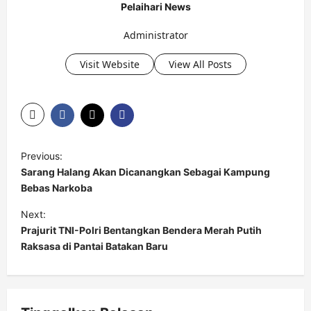
Pelaihari News
Administrator
Visit Website
View All Posts
P
Previous:
o
Sarang Halang Akan Dicanangkan Sebagai Kampung
s
Bebas Narkoba
t
Next:
Prajurit TNI-Polri Bentangkan Bendera Merah Putih
n
Raksasa di Pantai Batakan Baru
a
v
i