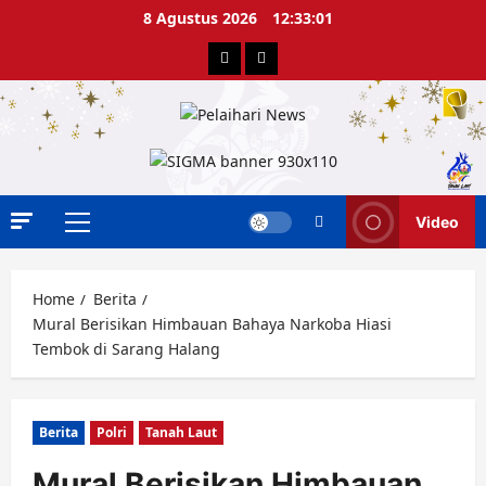
Skip
8 Agustus 2026
12:33:02
to
Berita
Advertorial
content
Video
Primary
Menu
Home
Berita
Mural Berisikan Himbauan Bahaya Narkoba Hiasi
Tembok di Sarang Halang
Berita
Polri
Tanah Laut
Mural Berisikan Himbauan