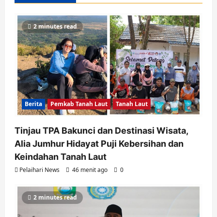
2 minutes read
Berita
Pemkab Tanah Laut
Tanah Laut
Tinjau TPA Bakunci dan Destinasi Wisata,
Alia Jumhur Hidayat Puji Kebersihan dan
Keindahan Tanah Laut
Pelaihari News
46 menit ago
0
2 minutes read