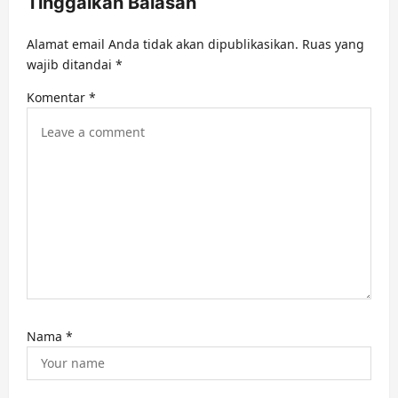
Tinggalkan Balasan
g
a
Alamat email Anda tidak akan dipublikasikan.
Ruas yang
t
wajib ditandai
*
i
Komentar
*
o
n
Nama
*