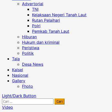
Advertorial
TNI
Kejaksaan Negeri Tanah Laut
Rutan Pelaihari
Polri
Pemkab Tanah Laut
Hiburan
Hukum dan kriminal
Peristiwa
Politik
Tala
Desa News
Kalsel
Nasional
Gallery
Fhoto
Light/Dark Button
Cari
untuk:
Video