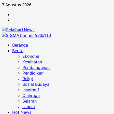
Skip
7 Agustus 2026
to
Berita
content
Advertorial
Primary
Beranda
Menu
Berita
Ekonomi
Kesehatan
Pembangunan
Pendidikan
Religi
Sosial Budaya
Inspiratif
Olahraga
Sejarah
Umum
Hot News