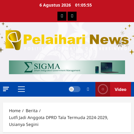
Skip
6 Agustus 2026
01:05:56
to
Berita
Advertorial
content
Video
Primary
Menu
Home
Berita
Lutfi Jadi Anggota DPRD Tala Termuda 2024-2029,
Usianya Segini