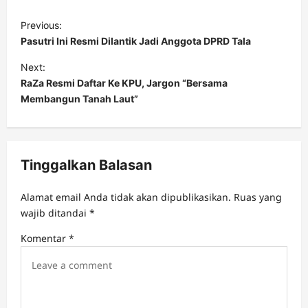
P
Previous:
o
Pasutri Ini Resmi Dilantik Jadi Anggota DPRD Tala
s
Next:
t
RaZa Resmi Daftar Ke KPU, Jargon “Bersama
Membangun Tanah Laut”
n
a
v
Tinggalkan Balasan
i
g
Alamat email Anda tidak akan dipublikasikan.
Ruas yang
a
wajib ditandai
*
t
Komentar
*
i
o
n