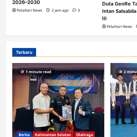
2026–2030
Duta GenRe Ta
Pelaihari News
2 jam ago
0
Intan Salsabil
III
Pelaihari News
Terbaru
1 minute read
2 minu
Berita
Kalimantan Selatan
Olahraga