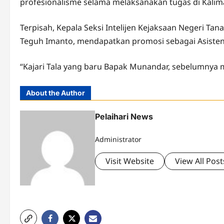
profesionalisme selama melaksanakan tugas di Kalima
Terpisah, Kepala Seksi Intelijen Kejaksaan Negeri Ta
Teguh Imanto, mendapatkan promosi sebagai Asisten
“Kajari Tala yang baru Bapak Munandar, sebelumnya m
About the Author
Pelaihari News
Administrator
Visit Website
View All Post