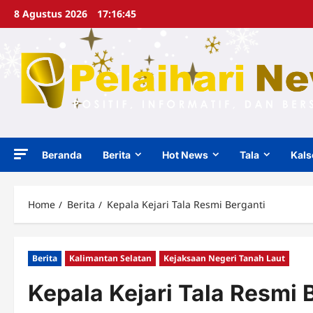
Skip
8 Agustus 2026
17:16:47
to
content
Beranda
Berita
Hot News
Tala
Kals
Home
Berita
Kepala Kejari Tala Resmi Berganti
Berita
Kalimantan Selatan
Kejaksaan Negeri Tanah Laut
Kepala Kejari Tala Resmi 