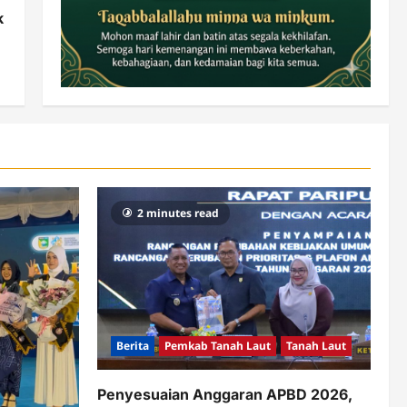
k
2 minutes read
Berita
Pemkab Tanah Laut
Tanah Laut
Penyesuaian Anggaran APBD 2026,