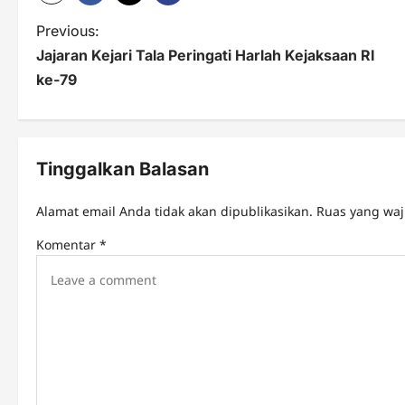
P
Previous:
Jajaran Kejari Tala Peringati Harlah Kejaksaan RI
o
ke-79
s
t
n
Tinggalkan Balasan
a
Alamat email Anda tidak akan dipublikasikan.
Ruas yang waj
v
Komentar
*
i
g
a
t
i