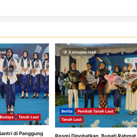
read
3 minutes read
Berita
Pemkab Tanah Laut
 Budaya
Tanah Laut
Tanah Laut
Santri di Panggung
Resmi Dinobatkan, Bupati Rahmat