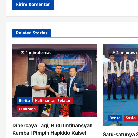
Related Stories
1 minute read
2 minutes 
Berita
Kalimantan Selatan
Olahraga
Berita
Sosial
Dipercaya Lagi, Rudi Imtihansyah
Kembali Pimpin Hapkido Kalsel
Satu-satunya 