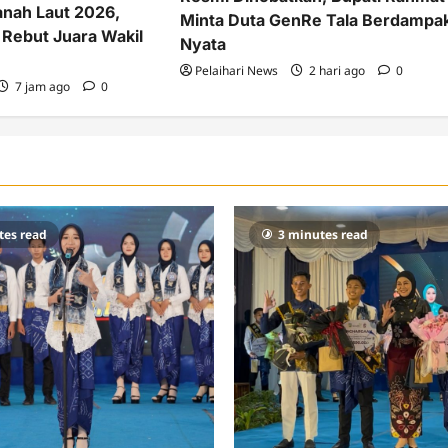
nah Laut 2026,
Minta Duta GenRe Tala Berdampa
a Rebut Juara Wakil
Nyata
Pelaihari News
2 hari ago
0
7 jam ago
0
tes read
3 minutes read