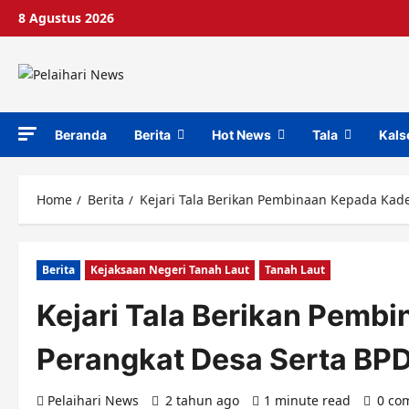
Skip
8 Agustus 2026
to
content
Beranda
Berita
Hot News
Tala
Kals
Home
Berita
Kejari Tala Berikan Pembinaan Kepada Kad
Berita
Kejaksaan Negeri Tanah Laut
Tanah Laut
Kejari Tala Berikan Pemb
Perangkat Desa Serta BP
Pelaihari News
2 tahun ago
1 minute read
0 co