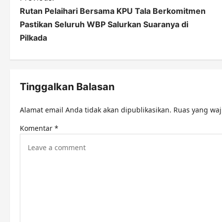
Rutan Pelaihari Bersama KPU Tala Berkomitmen
o
Pastikan Seluruh WBP Salurkan Suaranya di
s
Pilkada
t
n
Tinggalkan Balasan
a
v
Alamat email Anda tidak akan dipublikasikan.
Ruas yang waj
i
Komentar
*
g
a
t
i
o