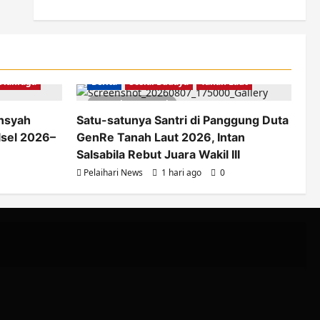
Olahraga
Berita
Sosial Budaya
Tanah Laut
2 minutes read
ansyah
Satu-satunya Santri di Panggung Duta
lsel 2026–
GenRe Tanah Laut 2026, Intan
Salsabila Rebut Juara Wakil III
Pelaihari News
1 hari ago
0