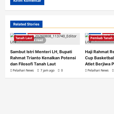
Related Stories
Berita
Pemkab Tanah Laut
Berita
Olahr
Tanah Laut
Pemkab Tanah 
2 minutes read
2 minutes r
Sambut Istri Menteri LH, Bupati
Haji Rahmat R
Rahmat Trianto Kenalkan Potensi
Cup Basketball
dan Filosofi Tanah Laut
Atlet Berjiwa 
Pelaihari News
7 jam ago
0
Pelaihari News