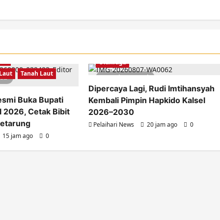
Berita
Kalimantan Selatan
aga
Olahraga
Laut
Tanah Laut
ead
1 minute read
Dipercaya Lagi, Rudi Imtihansyah
esmi Buka Bupati
Kembali Pimpin Hapkido Kalsel
 2026, Cetak Bibit
2026–2030
Petarung
Pelaihari News
20 jam ago
0
15 jam ago
0