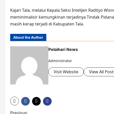
Kajari Tala, melalui Kepala Seksi Intelijen Radityo W
meminimalisir kemungkinan terjadinya Tindak Pidan
masih kerap terjadi di Kabupaten Tala.
About the Author
Pelaihari News
Administrator
Visit Website
View All Post
P
Previous: