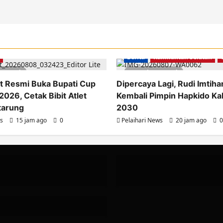
lahraga
Pemkab Tanah Laut
Berita
Kalimantan Selatan
es read
1 minute read
t Resmi Buka Bupati Cup
Dipercaya Lagi, Rudi Imtih
2026, Cetak Bibit Atlet
Kembali Pimpin Hapkido Ka
tarung
2030
ws
15 jam ago
0
Pelaihari News
20 jam ago
0