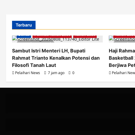
Terbaru
Berita
O
Berita
Pemkab Tanah Laut
Tanah Laut
Tanah Laut
2 minutes read
2 minut
Sambut Istri Menteri LH, Bupati
Haji Rahma
Rahmat Trianto Kenalkan Potensi dan
Basketball 
Filosofi Tanah Laut
Berjiwa Pe
Pelaihari News
7 jam ago
0
Pelaihari Ne