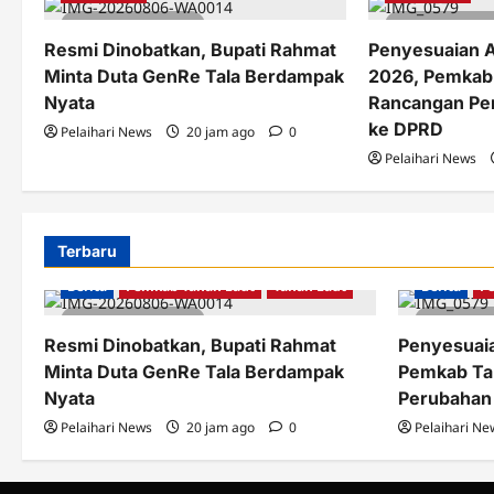
3 minutes read
2 minutes 
Resmi Dinobatkan, Bupati Rahmat
Penyesuaian 
Minta Duta GenRe Tala Berdampak
2026, Pemkab
Nyata
Rancangan Pe
ke DPRD
Pelaihari News
20 jam ago
0
Pelaihari News
Terbaru
Berita
Pemkab Tanah Laut
Tanah Laut
Berita
P
3 minutes read
2 minu
Resmi Dinobatkan, Bupati Rahmat
Penyesuai
Minta Duta GenRe Tala Berdampak
Pemkab Ta
Nyata
Perubahan
Pelaihari News
20 jam ago
0
Pelaihari Ne