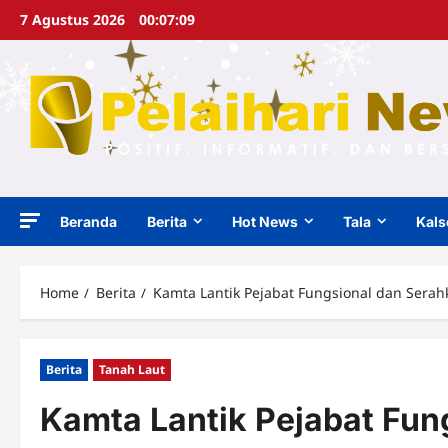
Skip
7 Agustus 2026
00:07:09
to
content
Beranda
Berita
Hot News
Tala
Kals
Home
Berita
Kamta Lantik Pejabat Fungsional dan Sera
Berita
Tanah Laut
Kamta Lantik Pejabat Fun