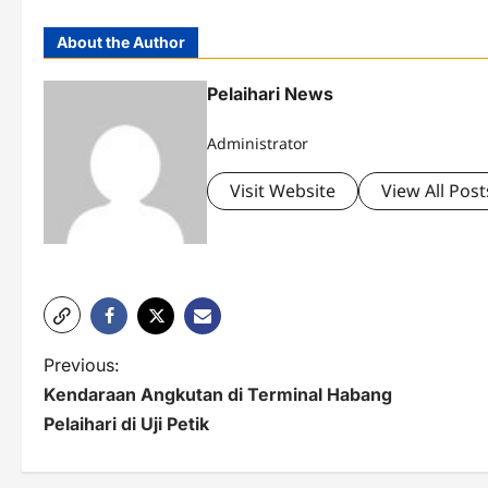
About the Author
Pelaihari News
Administrator
Visit Website
View All Post
P
Previous:
Kendaraan Angkutan di Terminal Habang
o
Pelaihari di Uji Petik
s
t