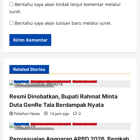
Beritahu saya akan tindak lanjut komentar melalui
surel.
Beritahu saya akan tulisan baru melalui surel.
Related Stories
Berita
Pemkab Tanah Laut
Tanah Laut
3 minutes read
Resmi Dinobatkan, Bupati Rahmat Minta
Duta GenRe Tala Berdampak Nyata
Pelaihari News
14 jam ago
0
Berita
Pemkab Tanah Laut
Tanah Laut
2 minutes read
Penyesuaian Anggaran APBD 2026, Pemkab