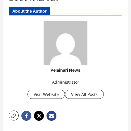
About the Author
Pelaihari News
Administrator
Visit Website
View All Posts
P