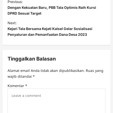
Previous:
o
Dengan Kekuatan Baru, PBB Tala Optimis Raih Kursi
s
DPRD Sesuai Target
t
Next:
Kejari Tala Bersama Kejati Kalsel Gelar Sosialisasi
n
Penyaluran dan Pemanfaatan Dana Desa 2023
a
v
i
Tinggalkan Balasan
g
a
Alamat email Anda tidak akan dipublikasikan.
Ruas yang
t
wajib ditandai
*
i
Komentar
*
o
n