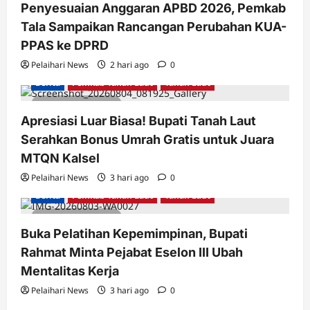
Penyesuaian Anggaran APBD 2026, Pemkab
Tala Sampaikan Rancangan Perubahan KUA-
PPAS ke DPRD
Pelaihari News
2 hari ago
0
Berita
Pemkab Tanah Laut
Tanah Laut
2 minutes read
Apresiasi Luar Biasa! Bupati Tanah Laut
Serahkan Bonus Umrah Gratis untuk Juara
MTQN Kalsel
Pelaihari News
3 hari ago
0
Berita
Pemkab Tanah Laut
Tanah Laut
2 minutes read
Buka Pelatihan Kepemimpinan, Bupati
Rahmat Minta Pejabat Eselon III Ubah
Mentalitas Kerja
Pelaihari News
3 hari ago
0