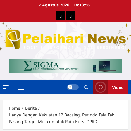
Skip
7 Agustus 2026
18:13:57
to
Berita
Advertorial
content
Video
Primary
Menu
Home
Berita
Hanya Dengan Kekuatan 12 Bacaleg, Perindo Tala Tak
Pasang Target Muluk-muluk Raih Kursi DPRD