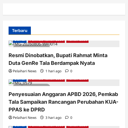
Terbaru
Berita
Pemkab Tanah Laut
Tanah Laut
3 minutes read
Resmi Dinobatkan, Bupati Rahmat Minta
Duta GenRe Tala Berdampak Nyata
Pelaihari News
1 hari ago
0
Berita
Pemkab Tanah Laut
Tanah Laut
2 minutes read
Penyesuaian Anggaran APBD 2026, Pemkab
Tala Sampaikan Rancangan Perubahan KUA-
PPAS ke DPRD
Pelaihari News
3 hari ago
0
Berita
Pemkab Tanah Laut
Tanah Laut