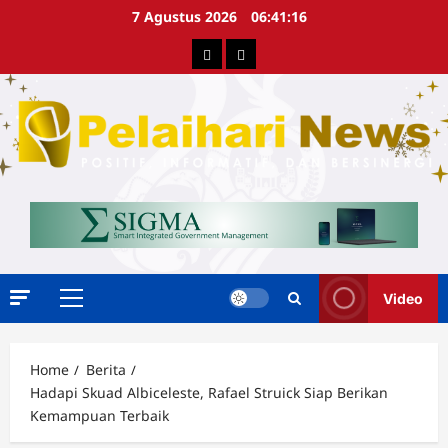
Skip
7 Agustus 2026
06:41:17
to
Berita
Advertorial
content
Video
Primary
Menu
Home
Berita
Hadapi Skuad Albiceleste, Rafael Struick Siap Berikan
Kemampuan Terbaik