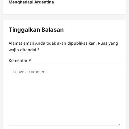
Menghadapi Argentina
a
v
i
Tinggalkan Balasan
g
a
Alamat email Anda tidak akan dipublikasikan.
Ruas yang
t
wajib ditandai
*
i
Komentar
*
o
n