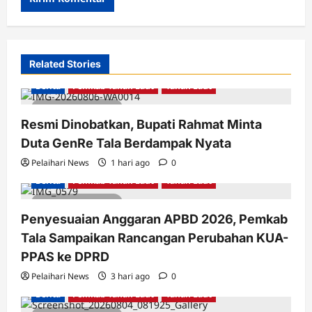
Related Stories
Berita
Pemkab Tanah Laut
Tanah Laut
3 minutes read
Resmi Dinobatkan, Bupati Rahmat Minta
Duta GenRe Tala Berdampak Nyata
Pelaihari News
1 hari ago
0
Berita
Pemkab Tanah Laut
Tanah Laut
2 minutes read
Penyesuaian Anggaran APBD 2026, Pemkab
Tala Sampaikan Rancangan Perubahan KUA-
PPAS ke DPRD
Pelaihari News
3 hari ago
0
Berita
Pemkab Tanah Laut
Tanah Laut