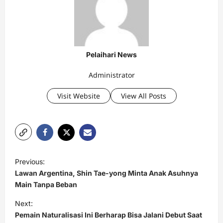
Pelaihari News
Administrator
Visit Website
View All Posts
P
Previous:
o
Lawan Argentina, Shin Tae-yong Minta Anak Asuhnya
s
Main Tanpa Beban
t
Next:
Pemain Naturalisasi Ini Berharap Bisa Jalani Debut Saat
n