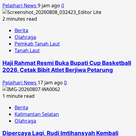
Pelaihari News
9 jam ago
0
2 minutes read
Berita
Olahraga
Pemkab Tanah Laut
Tanah Laut
Haji Rahmat Resmi Buka Bupati Cup Basketball
2026, Cetak Bibit Atlet Berjiwa Petarung
Pelaihari News
17 jam ago
0
1 minute read
Berita
Kalimantan Selatan
Olahraga
Dipercaya Lagi, Rudi Imtihansyah Kembali