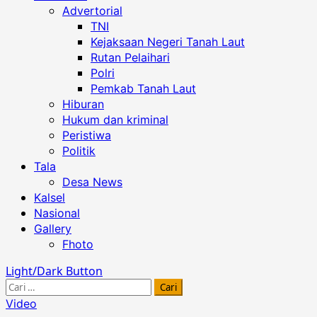
Advertorial
TNI
Kejaksaan Negeri Tanah Laut
Rutan Pelaihari
Polri
Pemkab Tanah Laut
Hiburan
Hukum dan kriminal
Peristiwa
Politik
Tala
Desa News
Kalsel
Nasional
Gallery
Fhoto
Light/Dark Button
Cari
untuk:
Video