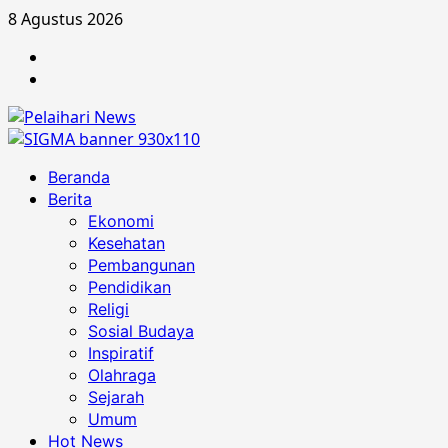
Skip
8 Agustus 2026
to
Berita
content
Advertorial
Primary
Beranda
Menu
Berita
Ekonomi
Kesehatan
Pembangunan
Pendidikan
Religi
Sosial Budaya
Inspiratif
Olahraga
Sejarah
Umum
Hot News