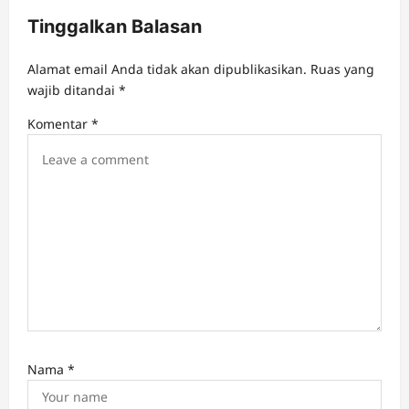
i
Tinggalkan Balasan
g
a
Alamat email Anda tidak akan dipublikasikan.
Ruas yang
t
wajib ditandai
*
i
Komentar
*
o
n
Nama
*