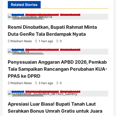
Related Stories
Berita
Pemkab Tanah Laut
Tanah Laut
3 minutes read
Resmi Dinobatkan, Bupati Rahmat Minta
Duta GenRe Tala Berdampak Nyata
Pelaihari News
1 hari ago
0
Berita
Pemkab Tanah Laut
Tanah Laut
2 minutes read
Penyesuaian Anggaran APBD 2026, Pemkab
Tala Sampaikan Rancangan Perubahan KUA-
PPAS ke DPRD
Pelaihari News
3 hari ago
0
Berita
Pemkab Tanah Laut
Tanah Laut
2 minutes read
Apresiasi Luar Biasa! Bupati Tanah Laut
Serahkan Bonus Umrah Gratis untuk Juara