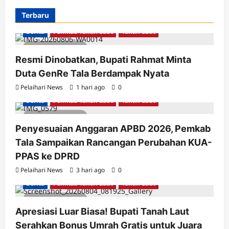
Terbaru
Berita
Pemkab Tanah Laut
Tanah Laut
3 minutes read
Resmi Dinobatkan, Bupati Rahmat Minta
Duta GenRe Tala Berdampak Nyata
Pelaihari News
1 hari ago
0
Berita
Pemkab Tanah Laut
Tanah Laut
2 minutes read
Penyesuaian Anggaran APBD 2026, Pemkab
Tala Sampaikan Rancangan Perubahan KUA-
PPAS ke DPRD
Pelaihari News
3 hari ago
0
Berita
Pemkab Tanah Laut
Tanah Laut
2 minutes read
Apresiasi Luar Biasa! Bupati Tanah Laut
Serahkan Bonus Umrah Gratis untuk Juara