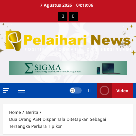
Skip
7 Agustus 2026
04:19:07
to
Berita
Advertorial
content
Video
Primary
Menu
Home
Berita
Dua Orang ASN Dispar Tala Ditetapkan Sebagai
Tersangka Perkara Tipikor