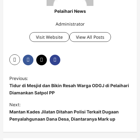
Pelaihari News
Administrator
Visit Website
View All Posts
P
Previous:
o
Tidur di Mesjid dan Bikin Resah Warga ODGJ di Pelaihari
s
Diamankan Satpol PP
t
Next:
Mantan Kades Jilatan Ditahan Polisi Terkait Dugaan
n
Penyalahgunaan Dana Desa, Diantaranya Mark up
a
v