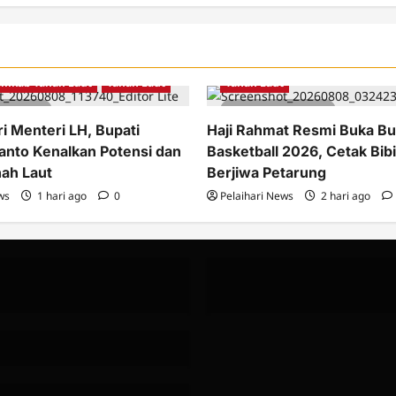
Berita
Olahraga
Pemkab Ta
emkab Tanah Laut
Tanah Laut
Tanah Laut
tes read
2 minutes read
i Menteri LH, Bupati
Haji Rahmat Resmi Buka Bu
anto Kenalkan Potensi dan
Basketball 2026, Cetak Bibi
nah Laut
Berjiwa Petarung
ws
1 hari ago
0
Pelaihari News
2 hari ago