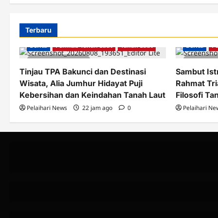
Terbaru
Berita
Pemkab Tanah Laut
Tanah Laut
Berita
P
2 minutes read
2 minu
Tinjau TPA Bakunci dan Destinasi
Sambut Istr
Wisata, Alia Jumhur Hidayat Puji
Rahmat Tri
Kebersihan dan Keindahan Tanah Laut
Filosofi Ta
Pelaihari News
22 jam ago
0
Pelaihari Ne