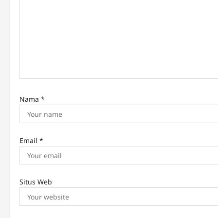
t
i
o
n
Nama
*
Email
*
Situs Web