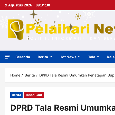
Skip
9 Agustus 2026
09:31:31
to
content
Beranda
Berita
Hot News
Tala
Kals
Home
Berita
DPRD Tala Resmi Umumkan Penetapan Bupat
Berita
Tanah Laut
DPRD Tala Resmi Umumka