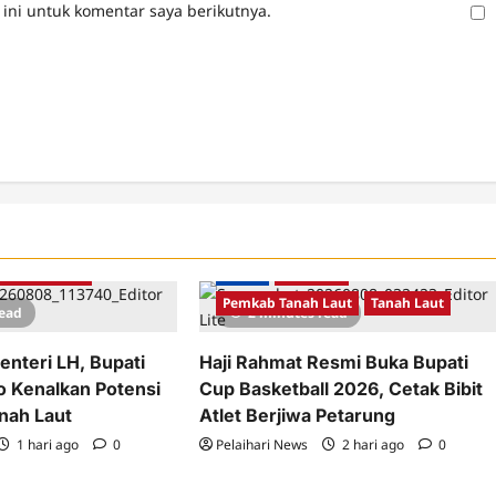
ini untuk komentar saya berikutnya.
b Tanah Laut
Berita
Olahraga
Pemkab Tanah Laut
Tanah Laut
read
2 minutes read
enteri LH, Bupati
Haji Rahmat Resmi Buka Bupati
o Kenalkan Potensi
Cup Basketball 2026, Cetak Bibit
anah Laut
Atlet Berjiwa Petarung
1 hari ago
0
Pelaihari News
2 hari ago
0