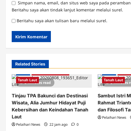
Simpan nama, email, dan situs web saya pada peramban 
Beritahu saya akan tindak lanjut komentar melalui surel.
Beritahu saya akan tulisan baru melalui surel.
Related Stories
Berita
Pemkab Tanah Laut
Berita
Pemka
Tanah Laut
Tanah Laut
2 minutes read
2 minutes 
Tinjau TPA Bakunci dan Destinasi
Sambut Istri M
Wisata, Alia Jumhur Hidayat Puji
Rahmat Triant
Kebersihan dan Keindahan Tanah
dan Filosofi T
Laut
Pelaihari News
Pelaihari News
22 jam ago
0