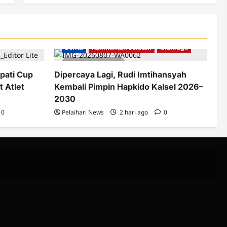
nah Laut
Berita
Kalimantan Selatan
Olahraga
1 minute read
pati Cup
Dipercaya Lagi, Rudi Imtihansyah
t Atlet
Kembali Pimpin Hapkido Kalsel 2026–
2030
0
Pelaihari News
2 hari ago
0