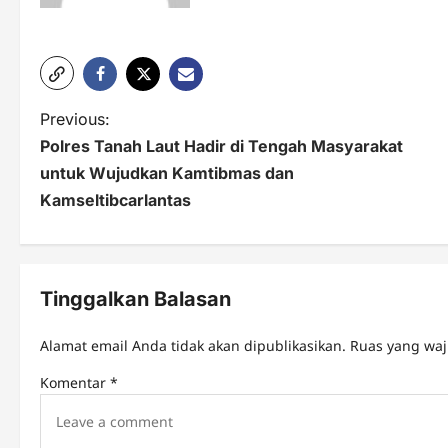
P
Previous:
Polres Tanah Laut Hadir di Tengah Masyarakat
o
untuk Wujudkan Kamtibmas dan
s
Kamseltibcarlantas
t
n
Tinggalkan Balasan
a
v
Alamat email Anda tidak akan dipublikasikan.
Ruas yang waj
i
Komentar
*
g
a