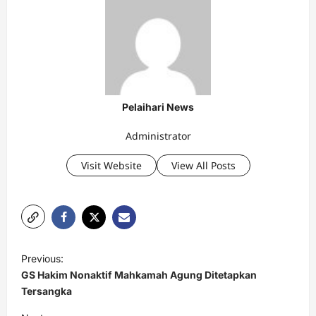
Pelaihari News
Administrator
Visit Website
View All Posts
P
Previous:
o
GS Hakim Nonaktif Mahkamah Agung Ditetapkan
s
Tersangka
t