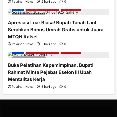
Pelaihari News
2 hari ago
0
Berita
Pemkab Tanah Laut
Tanah Laut
2 minutes read
Apresiasi Luar Biasa! Bupati Tanah Laut
Serahkan Bonus Umrah Gratis untuk Juara
MTQN Kalsel
Pelaihari News
3 hari ago
0
Berita
Pemkab Tanah Laut
Tanah Laut
2 minutes read
Buka Pelatihan Kepemimpinan, Bupati
Rahmat Minta Pejabat Eselon III Ubah
Mentalitas Kerja
Pelaihari News
3 hari ago
0