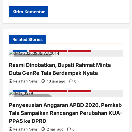
Related Stories
Berita
Pemkab Tanah Laut
Tanah Laut
3 minutes read
Resmi Dinobatkan, Bupati Rahmat Minta
Duta GenRe Tala Berdampak Nyata
Pelaihari News
13 jam ago
0
Berita
Pemkab Tanah Laut
Tanah Laut
2 minutes read
Penyesuaian Anggaran APBD 2026, Pemkab
Tala Sampaikan Rancangan Perubahan KUA-
PPAS ke DPRD
Pelaihari News
2 hari ago
0