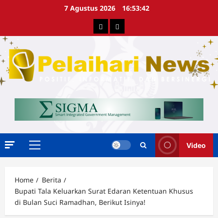
Skip
7 Agustus 2026
16:53:43
to
Berita
Advertorial
content
Video
Primary
Menu
Home
Berita
Bupati Tala Keluarkan Surat Edaran Ketentuan Khusus
di Bulan Suci Ramadhan, Berikut Isinya!