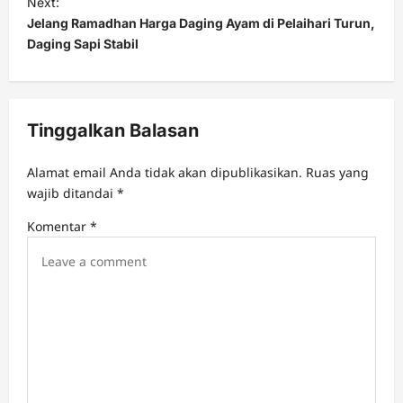
Next:
Jelang Ramadhan Harga Daging Ayam di Pelaihari Turun,
n
Daging Sapi Stabil
a
v
i
Tinggalkan Balasan
g
a
Alamat email Anda tidak akan dipublikasikan.
Ruas yang
t
wajib ditandai
*
i
Komentar
*
o
n